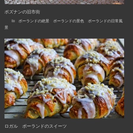
ポズナンの旧市街
ポーランドの絶景 ポーランドの景色 ポーランドの日常風
景
ロガル ポーランドのスイーツ