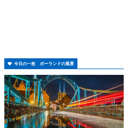
今日の一枚 ポーランドの風景