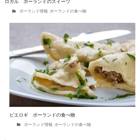
ロガル ポーランドのスイーツ
ポーランド情報
ポーランドの食べ物
,
ピエロギ ポーランドの食べ物
ポーランド情報
ポーランドの食べ物
,