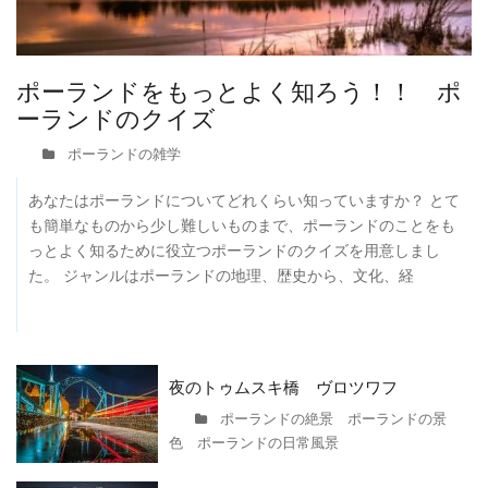
ポーランドをもっとよく知ろう！！ ポ
ーランドのクイズ
ポーランドの雑学
あなたはポーランドについてどれくらい知っていますか？ とて
も簡単なものから少し難しいものまで、ポーランドのことをも
っとよく知るために役立つポーランドのクイズを用意しまし
た。 ジャンルはポーランドの地理、歴史から、文化、経
夜のトゥムスキ橋 ヴロツワフ
ポーランドの絶景 ポーランドの景
色 ポーランドの日常風景