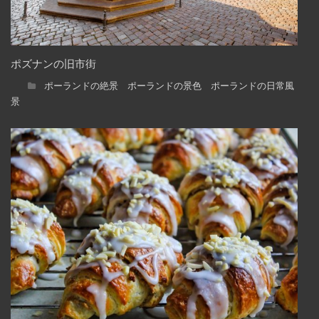
ポズナンの旧市街
ポーランドの絶景 ポーランドの景色 ポーランドの日常風
景