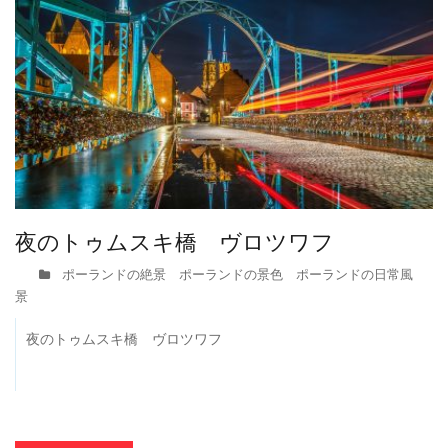
夜のトゥムスキ橋 ヴロツワフ
ポーランドの絶景 ポーランドの景色 ポーランドの日常風
景
夜のトゥムスキ橋 ヴロツワフ