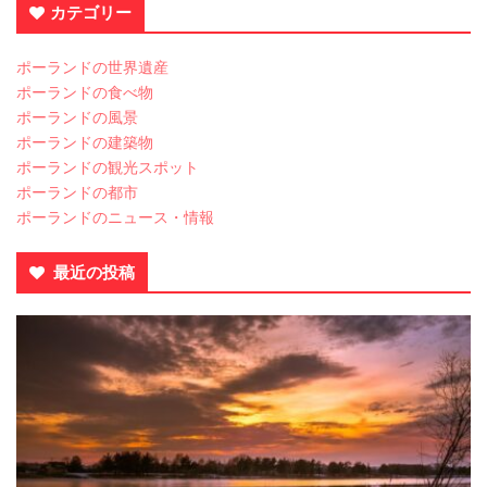
カテゴリー
ポーランドの世界遺産
ポーランドの食べ物
ポーランドの風景
ポーランドの建築物
ポーランドの観光スポット
ポーランドの都市
ポーランドのニュース・情報
最近の投稿