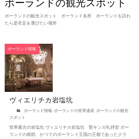
ポーランドの観光スポット
ポーランドの観光スポット ポーランド名所 ポーランドを訪れ
たら是非足を運びたい場所
ポーランド情報
ヴィエリチカ岩塩坑
ポーランド情報
ポーランドの世界遺産
ポーランドの観光
,
,
スポット
世界最古の岩塩坑 ヴィエリチカ岩塩坑 聖キンガ礼拝堂 ポー
ランドの南部、かつてのポーランド王国の王都であったクラ