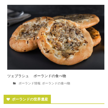
ツェブラシュ ポーランドの食べ物
ポーランド情報
ポーランドの食べ物
,
ポーランドの世界遺産