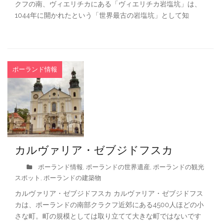
クフの南、ヴィエリチカにある「ヴィエリチカ岩塩坑」は、
1044年に開かれたという「世界最古の岩塩坑」として知
ポーランド情報
カルヴァリア・ゼブジドフスカ
ポーランド情報
ポーランドの世界遺産
ポーランドの観光
,
,
スポット
ポーランドの建築物
,
カルヴァリア・ゼブジドフスカ カルヴァリア・ゼブジドフス
カは、ポーランドの南部クラクフ近郊にある4500人ほどの小
さな町。町の規模としては取り立てて大きな町ではないです