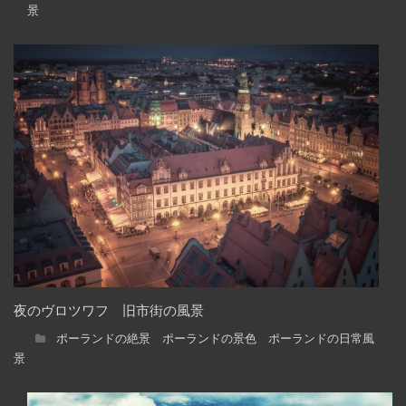
景
夜のヴロツワフ 旧市街の風景
ポーランドの絶景 ポーランドの景色 ポーランドの日常風
景