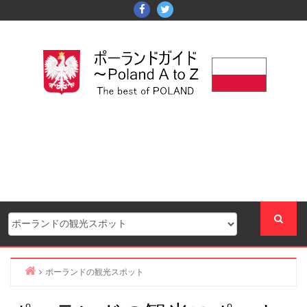
Skip
Facebook
Twitter
to
content
ポーランドの観光スポット
Home