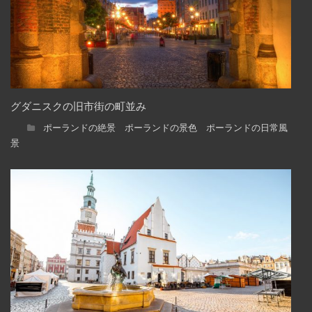
グダニスクの旧市街の町並み
ポーランドの絶景 ポーランドの景色 ポーランドの日常風
景