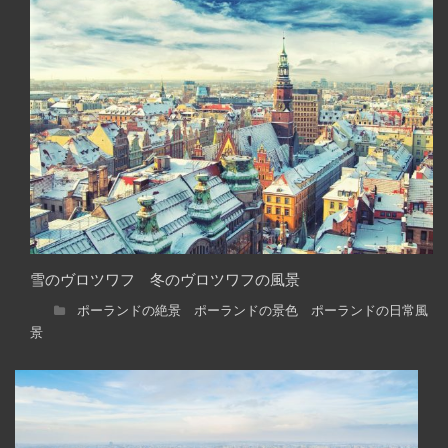
雪のヴロツワフ 冬のヴロツワフの風景
ポーランドの絶景 ポーランドの景色 ポーランドの日常風
景