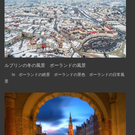
ルブリンの冬の風景 ポーランドの風景
ポーランドの絶景 ポーランドの景色 ポーランドの日常風
景