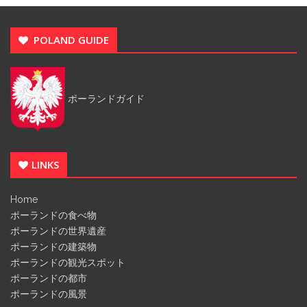
POLAND GUIDE
ポーランドガイド
LINKS
Home
ポーランドの食べ物
ポーランドの世界遺産
ポーランドの建築物
ポーランドの観光スポット
ポーランドの都市
ポーランドの風景