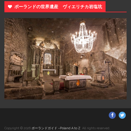
ポーランドの世界遺産 ヴィエリチカ岩塩坑
Facebo
Twi
Copyright © 2026
ポーランドガイド ~Poland A to Z
. All rights reserved.