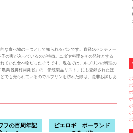
的な食べ物の一つとして知られるパンです。直径15センチメー
芥子の実が入っているのが特徴。ユダヤ料理をその発祥とする
られていた食べ物だったそうです。現在では、ルブリンの料理の
ンド農業省農村開発省」の「伝統製品リスト」にも登録されたほ
などでも売られているのでルブリンを訪れた際は、是非お試しあ
ポ
ポ
ポ
ポ
ポ
ポ
ポ
ワフの百周年記
ピエロギ ポーランド