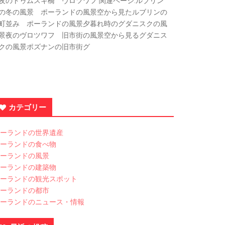
夜のトゥムスキ橋 ヴロツワフ 関連ページ:ルブリン
の冬の風景 ポーランドの風景空から見たルブリンの
町並み ポーランドの風景夕暮れ時のグダニスクの風
景夜のヴロツワフ 旧市街の風景空から見るグダニス
クの風景ポズナンの旧市街グ
カテゴリー
ーランドの世界遺産
ーランドの食べ物
ーランドの風景
ーランドの建築物
ーランドの観光スポット
ーランドの都市
ーランドのニュース・情報