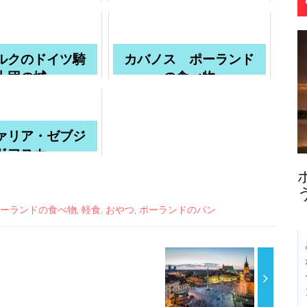
念ホール
の食べ物
ルクのドイツ騎
カバノス ポーランド
士団の城
の食べ物
ァリア・ゼブジ
ドフスカ
ーランドの食べ物
,
軽食
,
おやつ
,
ポーランドのパン