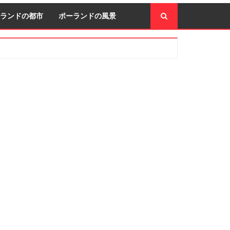
ランドの都市
ポーランドの風景
econdary
idebar