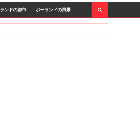
ランドの都市
ポーランドの風景
econdary
idebar