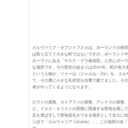
カルヴァリア・ゼブジドフスカは、ポーランドの南部
は取り立てて大きな町ではないですが、ポーランド中
ホーヴァにある「ヤスナ・グラ修道院」と共にポー
な場所です。その歴史の始まりは1600年。町の有
という人物が、ツァー山（ジャル山・Żar）を、エ
て、その麓に小さな礼拝堂を自費で建てました。そ
者がやってくるようになります。
ピラトの屋敷、カイアファの屋敷、アンナスの屋敷
ど、イエス・キリストの受難に関連する聖地を模し
足を運ばずして聖地巡礼ができる場所として全土に
ン語で「カルウァリア Calvaria）」、この場所