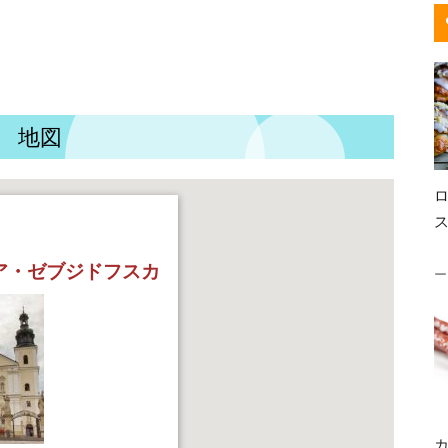
 地図
ア・ゼブジドフスカ
ー