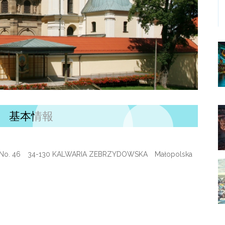
 基本情報
. No. 46 34-130 KALWARIA ZEBRZYDOWSKA Małopolska