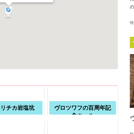
物
エリチカ岩塩坑
ヴロツワフの百周年記
念ホール