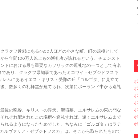
クラクフ近郊にある4500人ほどの小さな町。町の規模として
から年間100万人以上もの巡礼者が訪れるという、チェンスト
ランドにおける最も重要なカソリックの巡礼地の一つとして有名
力者であり、クラクフ県知事であったミコワイ・ゼブジドフスキ
ルサレムにあるイエス・キリスト受難の丘「ゴルゴタ」に見立て
ポ
の後、数多くの礼拝堂が建てられ、次第にポーランド中から巡礼
ポ
ポ
ポ
ポ
、最後の晩餐、キリストの昇天、聖墳墓、エルサレムの東の門な
ポ
てそれぞれ配されたこの場所へ巡礼すれば、遠くエルサレムまで
ポ
知られるようになったためでした。ちなみに「ゴルゴタ」はラテ
の名「カルヴァリア・ゼブジドフスカ」は、そこから取られたもので