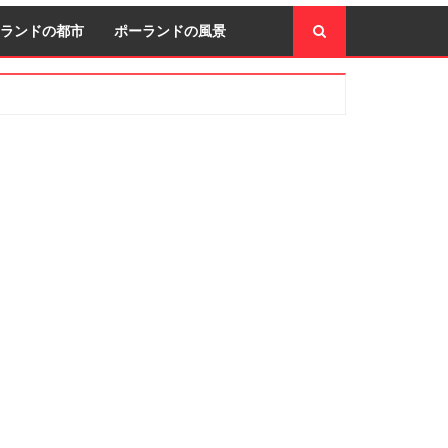
ランドの都市
ポーランドの風景
econdary
idebar