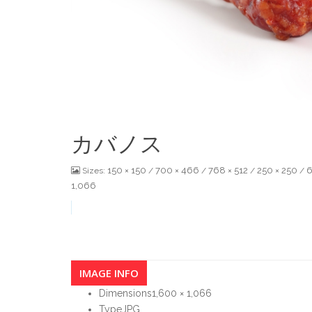
カバノス
150 × 150
700 × 466
768 × 512
250 × 250
6
Sizes:
/
/
/
/
1,066
IMAGE INFO
Dimensions
1,600 × 1,066
Type
JPG