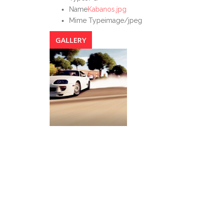
Name
Kabanos.jpg
Mime Type
image/jpeg
GALLERY