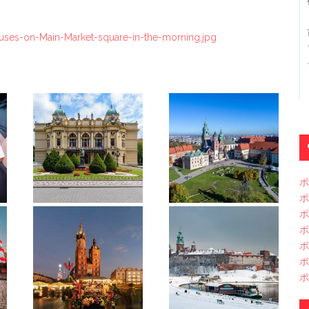
ses-on-Main-Market-square-in-the-morning.jpg
ポ
ポ
ポ
ポ
ポ
ポ
ポ