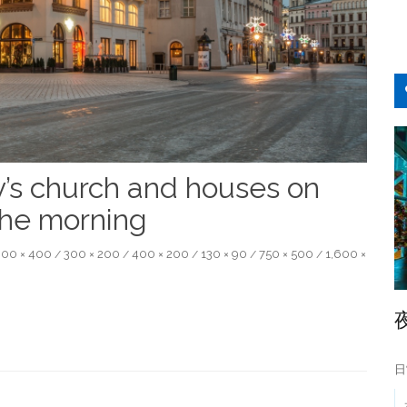
y’s church and houses on
the morning
00 × 400
300 × 200
400 × 200
130 × 90
750 × 500
1,600 ×
/
/
/
/
/
日