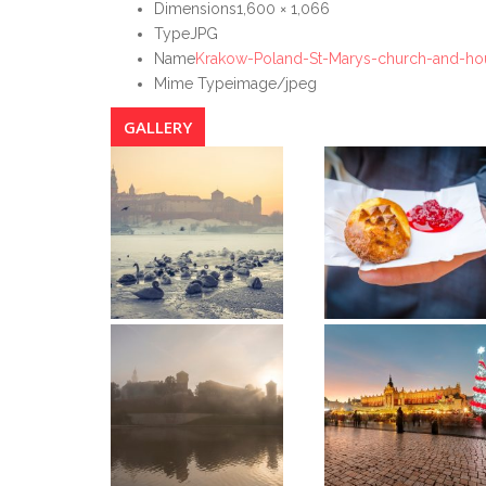
Dimensions
1,600 × 1,066
Type
JPG
Name
Krakow-Poland-St-Marys-church-and-hou
Mime Type
image/jpeg
GALLERY