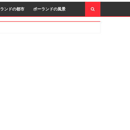
ランドの都市
ポーランドの風景
econdary
idebar