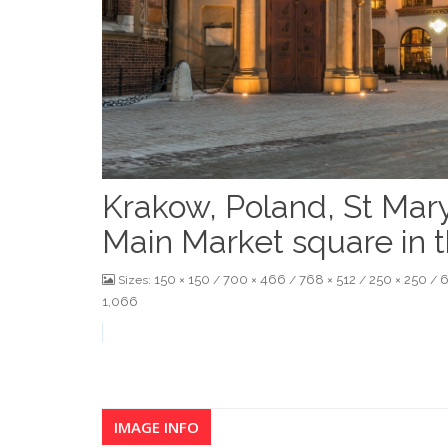
Krakow, Poland, St Mar
Main Market square in 
150 × 150
700 × 466
768 × 512
250 × 250
6
Sizes:
/
/
/
/
1,066
IMAGE INFO