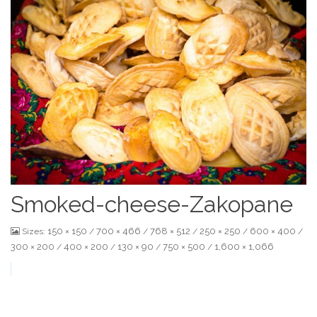
Smoked-cheese-Zakopane
150 × 150
700 × 466
768 × 512
250 × 250
600 × 400
Sizes:
/
/
/
/
/
300 × 200
400 × 200
130 × 90
750 × 500
1,600 × 1,066
/
/
/
/