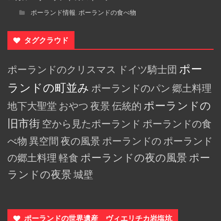
ポーランド情報
ポーランドの食べ物
,
タグクラウド
ポー
ポーランドのクリスマス
ドイツ騎士団
ランドの町並み
ポーランドのパン
郷土料理
ポーランドの
地下大聖堂
おやつ
夜景
伝統的
旧市街
空から見たポーランド
ポーランドの食
べ物
異空間
夜の風景
ポーランドの
ポーランド
の郷土料理
軽食
ポーランドの夜の風景
ポー
ランドの夜景
城壁
ポーランドの世界遺産 ヴィエリチカ岩塩坑