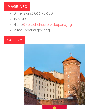
IMAGE INFO
Dimensions
1,600 × 1,066
Type
JPG
Name
Smoked-cheese-Zakopane.jpg
Mime Type
image/jpeg
GALLERY