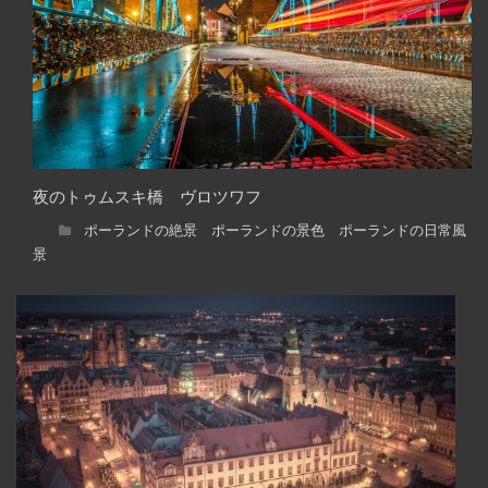
夜のトゥムスキ橋 ヴロツワフ
ポーランドの絶景 ポーランドの景色 ポーランドの日常風
景