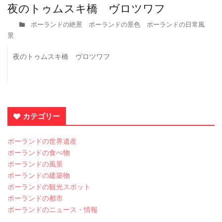
夜のトゥムスキ橋 ヴロツワフ
ポーランドの絶景 ポーランドの景色 ポーランドの日常風
景
夜のトゥムスキ橋 ヴロツワフ
カテゴリー
ポーランドの世界遺産
ポーランドの食べ物
ポーランドの風景
ポーランドの建築物
ポーランドの観光スポット
ポーランドの都市
ポーランドのニュース・情報