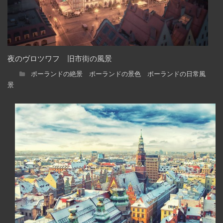
夜のヴロツワフ 旧市街の風景
ポーランドの絶景 ポーランドの景色 ポーランドの日常風
景