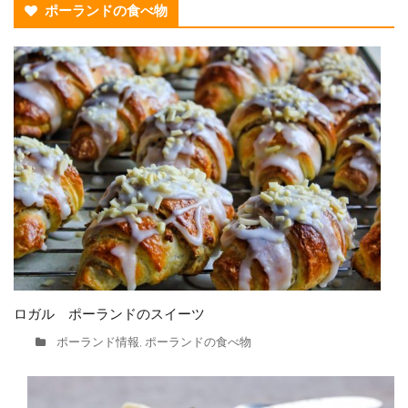
ポーランドの食べ物
ロガル ポーランドのスイーツ
ポーランド情報
ポーランドの食べ物
,