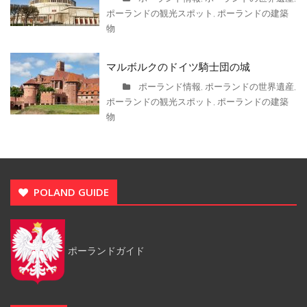
ポーランドの観光スポット
ポーランドの建築
,
物
マルボルクのドイツ騎士団の城
ポーランド情報
ポーランドの世界遺産
,
,
ポーランドの観光スポット
ポーランドの建築
,
物
POLAND GUIDE
ポーランドガイド