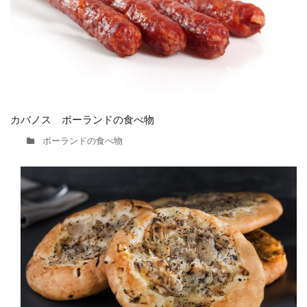
カバノス ポーランドの食べ物
ポーランドの食べ物