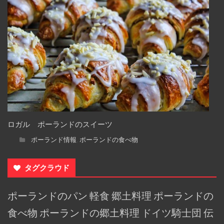
ロガル ポーランドのスイーツ
ポーランド情報
ポーランドの食べ物
,
タグクラウド
ポーランドのパン
軽食
郷土料理
ポーランドの
食べ物
ポーランドの郷土料理
ドイツ騎士団
伝