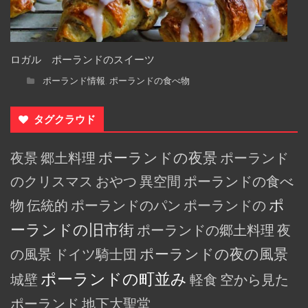
ロガル ポーランドのスイーツ
ポーランド情報
ポーランドの食べ物
,
タグクラウド
夜景
郷土料理
ポーランドの夜景
ポーランド
のクリスマス
おやつ
異空間
ポーランドの食べ
ポ
物
伝統的
ポーランドのパン
ポーランドの
ーランドの旧市街
ポーランドの郷土料理
夜
の風景
ドイツ騎士団
ポーランドの夜の風景
ポーランドの町並み
城壁
軽食
空から見た
ポーランド
地下大聖堂