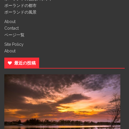
ポーランドの都市
ポーランドの風景
About
Contact
ページ一覧
Site Policy
About
最近の投稿