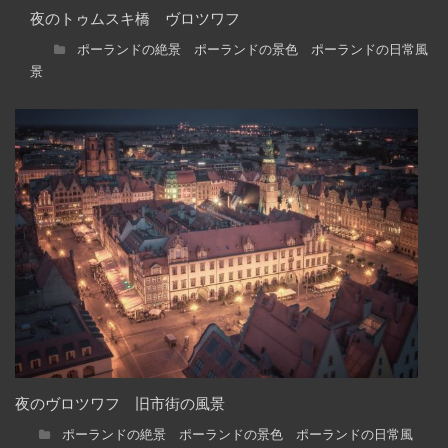
夜のトゥムスキ橋 ヴロツワフ
ポーランドの絶景 ポーランドの景色 ポーランドの日常風
景
夜のヴロツワフ 旧市街の風景
ポーランドの絶景 ポーランドの景色 ポーランドの日常風