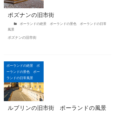
ポズナンの旧市街
ポーランドの絶景 ポーランドの景色 ポーランドの日常
風景
ポズナンの旧市街
ポーランドの絶景 ポ
ーランドの景色 ポー
ランドの日常風景
ルブリンの旧市街 ポーランドの風景