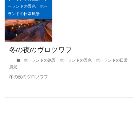
ーランドの景色 ポー
ランドの日常風景
冬の夜のヴロツワフ
ポーランドの絶景 ポーランドの景色 ポーランドの日常
風景
冬の夜のヴロツワフ
Secondary
Sidebar