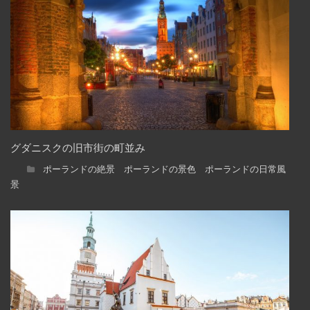
グダニスクの旧市街の町並み
ポーランドの絶景 ポーランドの景色 ポーランドの日常風
景