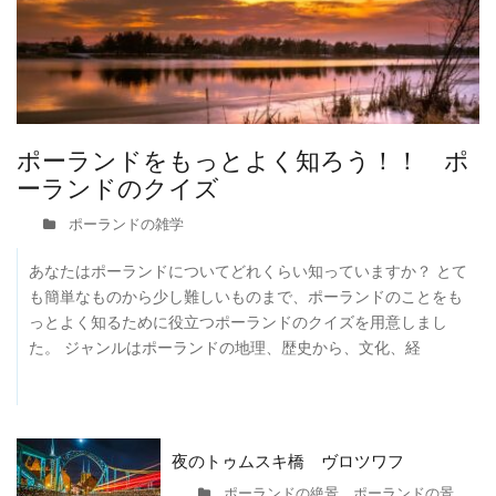
ポーランドをもっとよく知ろう！！ ポ
ーランドのクイズ
ポーランドの雑学
あなたはポーランドについてどれくらい知っていますか？ とて
も簡単なものから少し難しいものまで、ポーランドのことをも
っとよく知るために役立つポーランドのクイズを用意しまし
た。 ジャンルはポーランドの地理、歴史から、文化、経
夜のトゥムスキ橋 ヴロツワフ
ポーランドの絶景 ポーランドの景