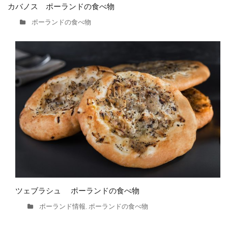
カバノス ポーランドの食べ物
ポーランドの食べ物
ツェブラシュ ポーランドの食べ物
ポーランド情報
ポーランドの食べ物
,