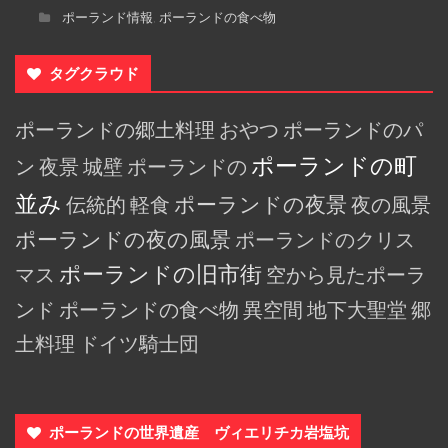
ポーランド情報
ポーランドの食べ物
,
タグクラウド
ポーランドの郷土料理
おやつ
ポーランドのパ
ポーランドの町
ン
夜景
城壁
ポーランドの
並み
伝統的
軽食
ポーランドの夜景
夜の風景
ポーランドの夜の風景
ポーランドのクリス
ポーランドの旧市街
マス
空から見たポーラ
ンド
ポーランドの食べ物
異空間
地下大聖堂
郷
土料理
ドイツ騎士団
ポーランドの世界遺産 ヴィエリチカ岩塩坑