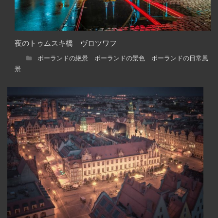
夜のトゥムスキ橋 ヴロツワフ
ポーランドの絶景 ポーランドの景色 ポーランドの日常風
景