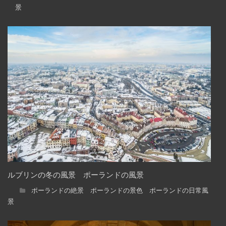
景
ルブリンの冬の風景 ポーランドの風景
ポーランドの絶景 ポーランドの景色 ポーランドの日常風
景