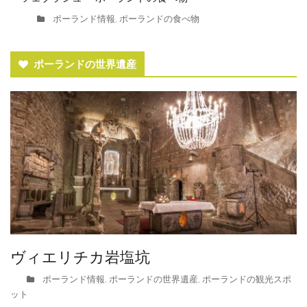
ポーランド情報
ポーランドの食べ物
,
ポーランドの世界遺産
ヴィエリチカ岩塩坑
ポーランド情報
ポーランドの世界遺産
ポーランドの観光スポ
,
,
ット