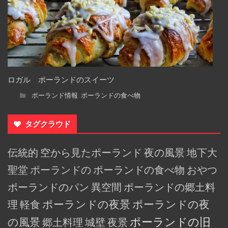
ロガル ポーランドのスイーツ
ポーランド情報
ポーランドの食べ物
,
タグクラウド
伝統的
空から見たポーランド
夜の風景
地下大
聖堂
ポーランドの
ポーランドの食べ物
おやつ
ポーランドのパン
異空間
ポーランドの郷土料
理
軽食
ポーランドの夜景
ポーランドの夜
ポーランドの旧
の風景
郷土料理
城壁
夜景