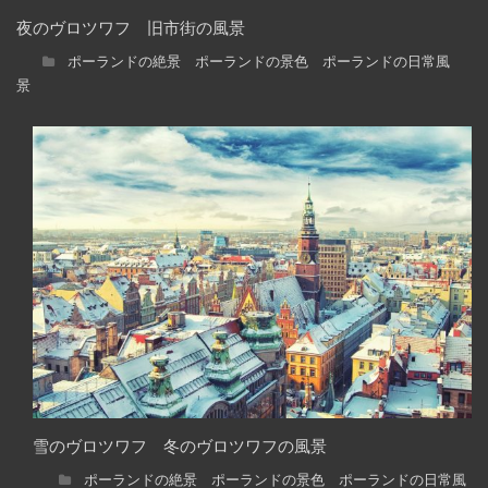
夜のヴロツワフ 旧市街の風景
ポーランドの絶景 ポーランドの景色 ポーランドの日常風
景
雪のヴロツワフ 冬のヴロツワフの風景
ポーランドの絶景 ポーランドの景色 ポーランドの日常風