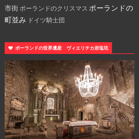
ポーランドの
市街
ポーランドのクリスマス
町並み
ドイツ騎士団
ポーランドの世界遺産 ヴィエリチカ岩塩坑