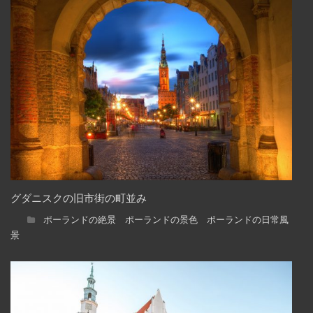
グダニスクの旧市街の町並み
ポーランドの絶景 ポーランドの景色 ポーランドの日常風
景