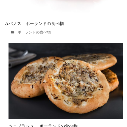
カバノス ポーランドの食べ物
ポーランドの食べ物
ツェブラシュ ポーランドの食べ物