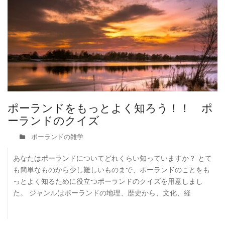
ポーランドをもっとよく知ろう！！ ポ
ーランドのクイズ
ポーランドの雑学
あなたはポーランドについてどれくらい知っていますか？ とて
も簡単なものから少し難しいものまで、ポーランドのことをも
っとよく知るために役立つポーランドのクイズを用意しまし
た。 ジャンルはポーランドの地理、歴史から、文化、経