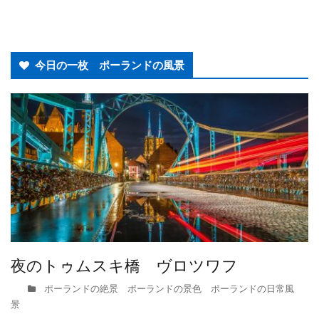
今日の一枚 ポーランドの風景
夜のトゥムスキ橋 ヴロツワフ
ポーランドの絶景 ポーランドの景色 ポーランドの日常風
景