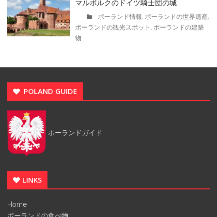
マルボルクのドイツ騎士団の城
ポーランド情報
ポーランドの世界遺産
,
,
ポーランドの観光スポット
ポーランドの建築
,
物
POLAND GUIDE
ポーランドガイド
LINKS
Home
ポーランドの食べ物