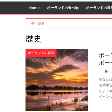
Home
ポーランドの食べ物
ポーランドの世
歴史
Home
歴史
ポーランドの雑学
ポー
ポー
あなた
も簡単
とよく
ジャン