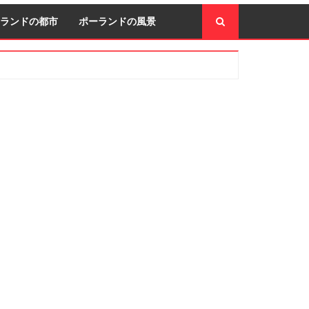
ランドの都市
ポーランドの風景
econdary
idebar