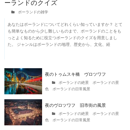
ーランドのクイズ
ポーランドの雑学
あなたはポーランドについてどれくらい知っていますか？ とて
も簡単なものから少し難しいものまで、ポーランドのことをも
っとよく知るために役立つポーランドのクイズを用意しまし
た。 ジャンルはポーランドの地理、歴史から、文化、経
夜のトゥムスキ橋 ヴロツワフ
ポーランドの絶景 ポーランドの景
色 ポーランドの日常風景
夜のヴロツワフ 旧市街の風景
ポーランドの絶景 ポーランドの景
色 ポーランドの日常風景