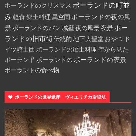
ポーランドの町並
ポーランドのクリスマス
み
軽食
郷土料理
異空間
ポーランドの夜の風
ポー
景
ポーランドのパン
城壁
夜の風景
夜景
ランドの旧市街
伝統的
地下大聖堂
おやつ
ド
イツ騎士団
ポーランドの郷土料理
空から見た
ポーランド
ポーランドの
ポーランドの夜景
ポーランドの食べ物
ポーランドの世界遺産 ヴィエリチカ岩塩坑