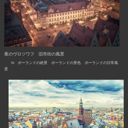
夜のヴロツワフ 旧市街の風景
ポーランドの絶景 ポーランドの景色 ポーランドの日常風
景