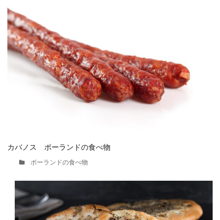
カバノス ポーランドの食べ物
ポーランドの食べ物