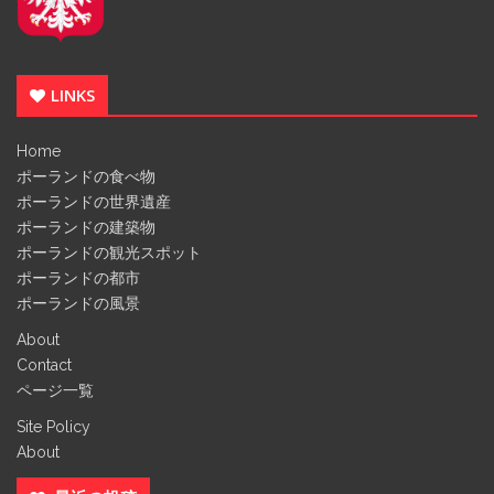
LINKS
Home
ポーランドの食べ物
ポーランドの世界遺産
ポーランドの建築物
ポーランドの観光スポット
ポーランドの都市
ポーランドの風景
About
Contact
ページ一覧
Site Policy
About