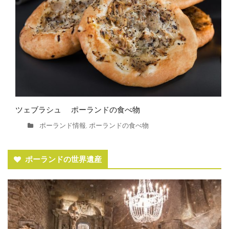
ツェブラシュ ポーランドの食べ物
ポーランド情報
ポーランドの食べ物
,
ポーランドの世界遺産