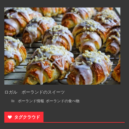
ロガル ポーランドのスイーツ
ポーランド情報
ポーランドの食べ物
,
タグクラウド