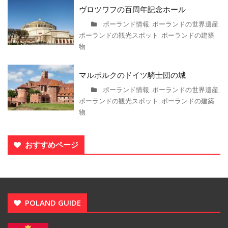
ヴロツワフの百周年記念ホール
ポーランド情報
ポーランドの世界遺産
,
,
ポーランドの観光スポット
ポーランドの建築
,
物
マルボルクのドイツ騎士団の城
ポーランド情報
ポーランドの世界遺産
,
,
ポーランドの観光スポット
ポーランドの建築
,
物
おすすめページ
POLAND GUIDE