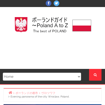
Skip
Facebook
Twitter
to
content
ポーランドの都市
ヴロツワフ
Evening panorama of the city Wroclaw, Poland.
Home