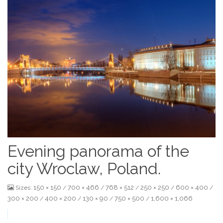
Evening panorama of the
city Wroclaw, Poland.
150 × 150
700 × 466
768 × 512
250 × 250
600 × 400
Sizes:
/
/
/
/
/
300 × 200
400 × 200
130 × 90
750 × 500
1,600 × 1,066
/
/
/
/