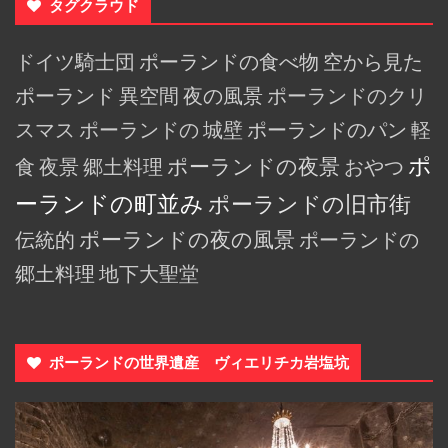
タグクラウド
ドイツ騎士団
ポーランドの食べ物
空から見た
ポーランド
異空間
夜の風景
ポーランドのクリ
スマス
ポーランドの
城壁
ポーランドのパン
軽
ポ
食
夜景
郷土料理
ポーランドの夜景
おやつ
ーランドの町並み
ポーランドの旧市街
伝統的
ポーランドの夜の風景
ポーランドの
郷土料理
地下大聖堂
ポーランドの世界遺産 ヴィエリチカ岩塩坑