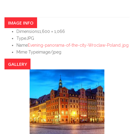
IMAGE INFO
Dimensions
1,600 × 1,066
Type
JPG
Name
Evening-panorama-of-the-city-Wroclaw-Poland..jpg
Mime Type
image/jpeg
GALLERY