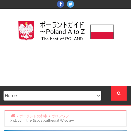
Skip
Facebook
Twitter
to
content
ポーランドの都市
ヴロツワフ
st. John the Baptist cathedral Wroclaw
Home