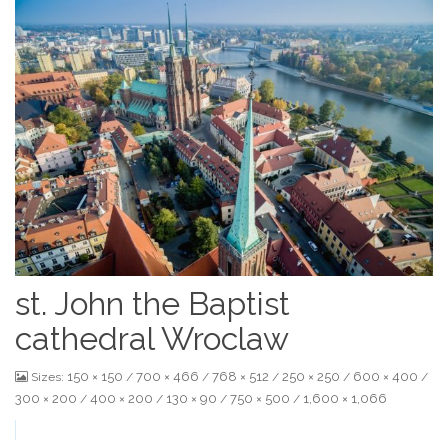
st. John the Baptist
cathedral Wroclaw
150 × 150
700 × 466
768 × 512
250 × 250
600 × 400
Sizes:
/
/
/
/
/
300 × 200
400 × 200
130 × 90
750 × 500
1,600 × 1,066
/
/
/
/