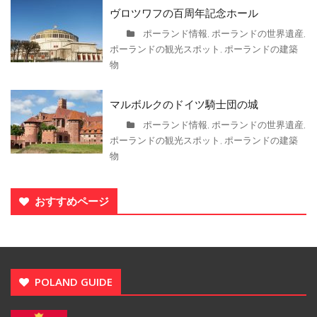
ヴロツワフの百周年記念ホール
ポーランド情報
ポーランドの世界遺産
,
,
ポーランドの観光スポット
ポーランドの建築
,
物
マルボルクのドイツ騎士団の城
ポーランド情報
ポーランドの世界遺産
,
,
ポーランドの観光スポット
ポーランドの建築
,
物
おすすめページ
POLAND GUIDE