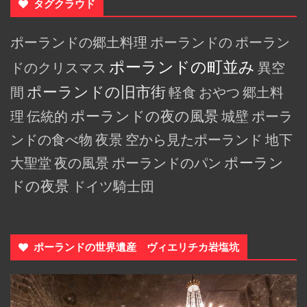
タグクラウド
ポーランドの郷土料理
ポーランドの
ポーラン
ポーランドの町並み
ドのクリスマス
異空
ポーランドの旧市街
間
軽食
おやつ
郷土料
理
伝統的
ポーランドの夜の風景
城壁
ポーラ
ンドの食べ物
夜景
空から見たポーランド
地下
大聖堂
夜の風景
ポーランドのパン
ポーラン
ドの夜景
ドイツ騎士団
ポーランドの世界遺産 ヴィエリチカ岩塩坑