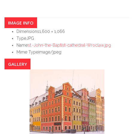
IMAGE INFO
Dimensions
1,600 × 1,066
Type
JPG
Name
st.-John-the-Baptist-cathedral-Wroclaw.jpg
Mime Type
image/jpeg
GALLERY