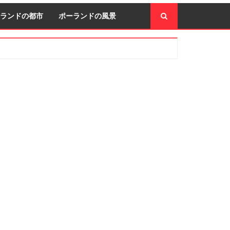
ランドの都市
ポーランドの風景
econdary
idebar