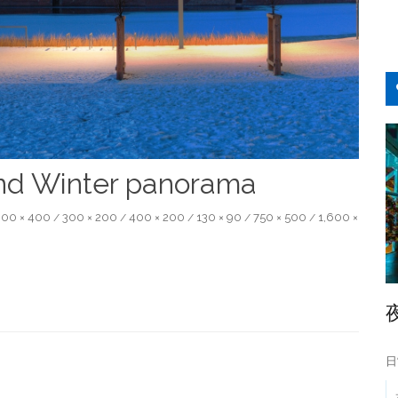
and Winter panorama
00 × 400
300 × 200
400 × 200
130 × 90
750 × 500
1,600 ×
/
/
/
/
/
日