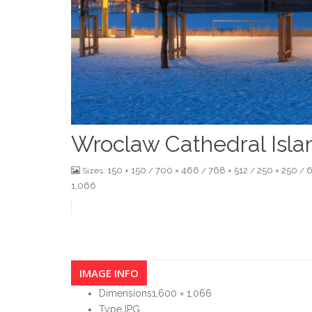
Wroclaw Cathedral Isl
150 × 150
700 × 466
768 × 512
250 × 250
6
Sizes:
/
/
/
/
1,066
IMAGE INFO
Dimensions
1,600 × 1,066
Type
JPG