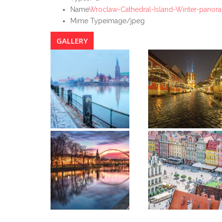
Name
Wroclaw-Cathedral-Island-Winter-panor
Mime Type
image/jpeg
GALLERY