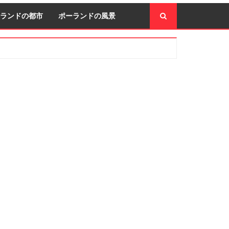
ランドの都市
ポーランドの風景
econdary
idebar