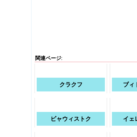
関連ページ:
クラクフ
ブィ
ビャウィストク
イェ