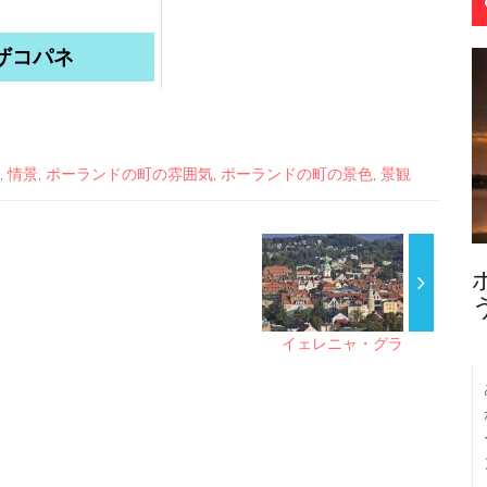
ザコパネ
,
情景
,
ポーランドの町の雰囲気
,
ポーランドの町の景色
,
景観
イェレニャ・グラ