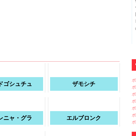
ポ
ドゴシュチュ
ザモシチ
ポ
ポ
ポ
ポ
ポ
レニャ・グラ
エルブロンク
ポ