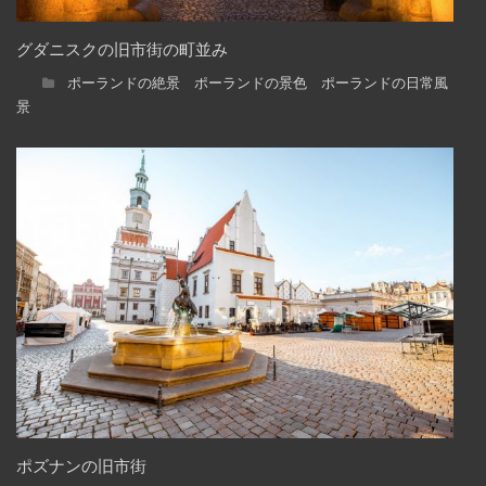
グダニスクの旧市街の町並み
ポーランドの絶景 ポーランドの景色 ポーランドの日常風
景
ポズナンの旧市街