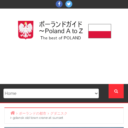
Skip
Facebook
Twitter
to
content
ポーランドの都市
グダニスク
gdansk old town crane at sunset
Home