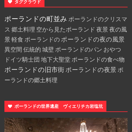
タグクラウド
ポーランドの町並み
ポーランドのクリスマ
ス
郷土料理
空から見たポーランド
夜景
夜の風
景
軽食
ポーランドの
ポーランドの夜の風景
異空間
伝統的
城壁
ポーランドのパン
おやつ
ドイツ騎士団
地下大聖堂
ポーランドの食べ物
ポーランドの旧市街
ポーランドの夜景
ポ
ーランドの郷土料理
ポーランドの世界遺産 ヴィエリチカ岩塩坑