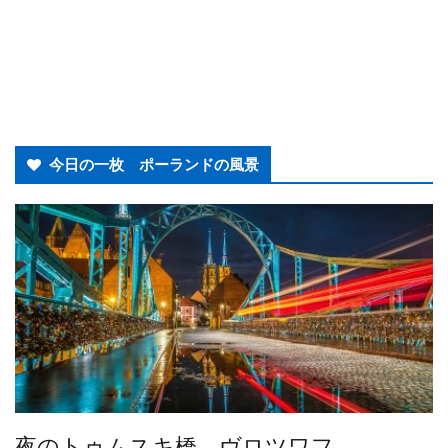
今日の一枚 ポーランドの風景
夜のトゥムスキ橋 ヴロツワフ