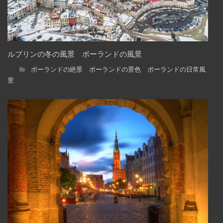
ルブリンの冬の風景 ポーランドの風景
ポーランドの絶景 ポーランドの景色 ポーランドの日常風
景