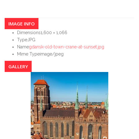
IMAGE INFO
Dimensions
1,600 × 1,066
Type
JPG
Name
gdansk-old-town-crane-at-sunset.jpg
Mime Type
image/jpeg
GALLERY