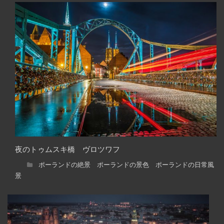
夜のトゥムスキ橋 ヴロツワフ
ポーランドの絶景 ポーランドの景色 ポーランドの日常風
景