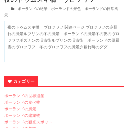
ポーランドの絶景 ポーランドの景色 ポーランドの日常風
景
夜のトゥムスキ橋 ヴロツワフ 関連ページ:ヴロツワフの夕暮
れの風景ルブリンの冬の風景 ポーランドの風景冬の夜のヴロ
ツワフポズナンの旧市街ルブリンの旧市街 ポーランドの風景
雪のヴロツワフ 冬のヴロツワフの風景夕暮れ時のグダ
カテゴリー
ポーランドの世界遺産
ポーランドの食べ物
ポーランドの風景
ポーランドの建築物
ポーランドの観光スポット