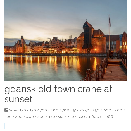
gdansk old town crane at
sunset
150 × 150
700 × 466
768 × 512
250 × 250
600 × 400
Sizes:
/
/
/
/
/
300 × 200
400 × 200
130 × 90
750 × 500
1,600 × 1,066
/
/
/
/