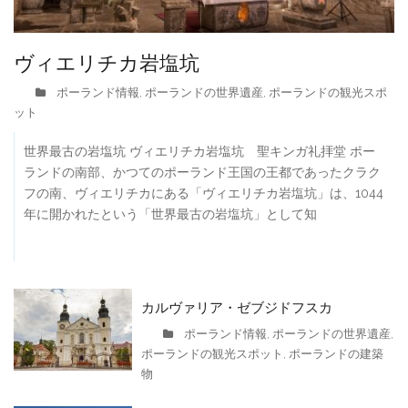
ヴィエリチカ岩塩坑
ポーランド情報
ポーランドの世界遺産
ポーランドの観光スポ
,
,
ット
世界最古の岩塩坑 ヴィエリチカ岩塩坑 聖キンガ礼拝堂 ポー
ランドの南部、かつてのポーランド王国の王都であったクラク
フの南、ヴィエリチカにある「ヴィエリチカ岩塩坑」は、1044
年に開かれたという「世界最古の岩塩坑」として知
カルヴァリア・ゼブジドフスカ
ポーランド情報
ポーランドの世界遺産
,
,
ポーランドの観光スポット
ポーランドの建築
,
物