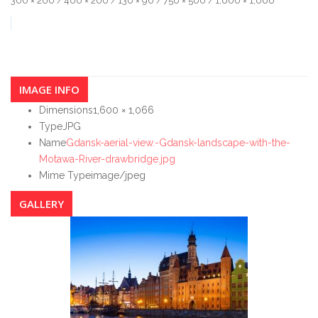
300 × 200
400 × 200
130 × 90
750 × 500
1,600 × 1,066
/
/
/
/
IMAGE INFO
Dimensions
1,600 × 1,066
Type
JPG
Name
Gdansk-aerial-view.-Gdansk-landscape-with-the-
Motawa-River-drawbridge.jpg
Mime Type
image/jpeg
GALLERY