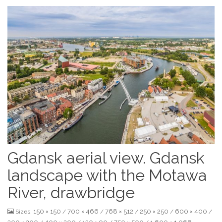
Gdansk aerial view. Gdansk
landscape with the Motawa
River, drawbridge
150 × 150
700 × 466
768 × 512
250 × 250
600 × 400
Sizes:
/
/
/
/
/