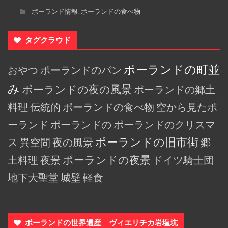
ポーランド情報
ポーランドの食べ物
,
タグクラウド
ポーランドの町並
おやつ
ポーランドのパン
み
ポーランドの夜の風景
ポーランドの郷土
料理
伝統的
ポーランドの食べ物
空から見たポ
ーランド
ポーランドの
ポーランドのクリスマ
ポーランドの旧市街
ス
異空間
夜の風景
郷
土料理
夜景
ポーランドの夜景
ドイツ騎士団
地下大聖堂
城壁
軽食
ポーランドの世界遺産 ヴィエリチカ岩塩坑