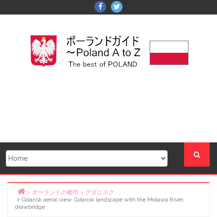
Skip
Facebook
Twitter
to
content
ポーランドの都市
グダニスク
Gdansk aerial view. Gdansk landscape with the Motawa River,
Home
drawbridge