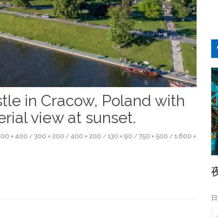
stle in Cracow, Poland with
erial view at sunset.
00 × 400
300 × 200
400 × 200
130 × 90
750 × 500
1,600 ×
/
/
/
/
/
日