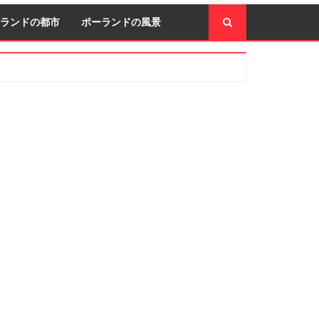
ランドの都市
ポーランドの風景
econdary
idebar