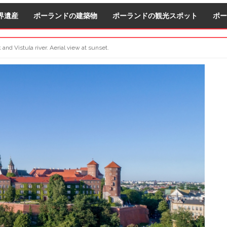
界遺産
ポーランドの建築物
ポーランドの観光スポット
ポー
and Vistula river. Aerial view at sunset.
S
S