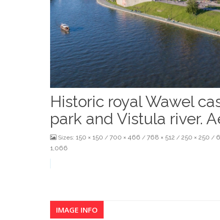
Historic royal Wawel ca
park and Vistula river. A
150 × 150
700 × 466
768 × 512
250 × 250
6
Sizes:
/
/
/
/
1,066
IMAGE INFO