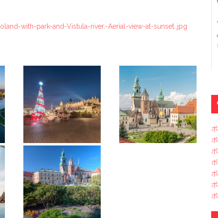
and-with-park-and-Vistula-river.-Aerial-view-at-sunset..jpg
ポ
ポ
ポ
ポ
ポ
ポ
ポ