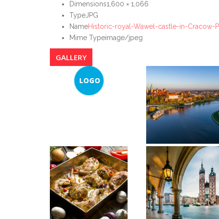
Dimensions
1,600 × 1,066
Type
JPG
Name
Historic-royal-Wawel-castle-in-Cracow-Pol
Mime Type
image/jpeg
GALLERY