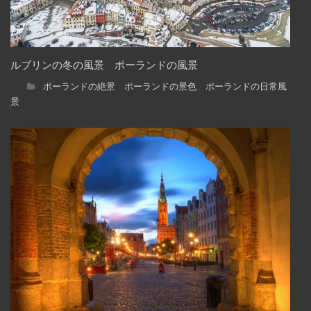
ルブリンの冬の風景 ポーランドの風景
ポーランドの絶景 ポーランドの景色 ポーランドの日常風
景