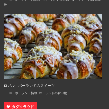
景
ロガル ポーランドのスイーツ
ポーランド情報
ポーランドの食べ物
,
タグクラウド