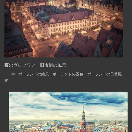
夜のヴロツワフ 旧市街の風景
ポーランドの絶景 ポーランドの景色 ポーランドの日常風
景