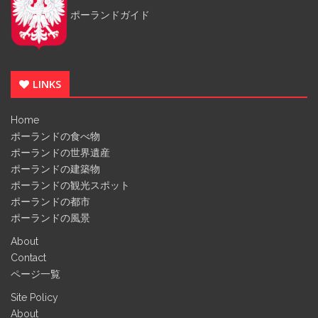
ポーランドガイド
LINKS
Home
ポーランドの食べ物
ポーランドの世界遺産
ポーランドの建築物
ポーランドの観光スポット
ポーランドの都市
ポーランドの風景
About
Contact
ページ一覧
Site Policy
About