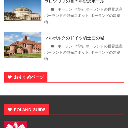
ヴロツワフの百周年記念ホール
ポーランド情報
ポーランドの世界遺産
,
,
ポーランドの観光スポット
ポーランドの建築
,
物
マルボルクのドイツ騎士団の城
ポーランド情報
ポーランドの世界遺産
,
,
ポーランドの観光スポット
ポーランドの建築
,
物
おすすめページ
POLAND GUIDE