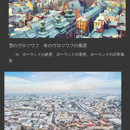
雪のヴロツワフ 冬のヴロツワフの風景
ポーランドの絶景 ポーランドの景色 ポーランドの日常風
景