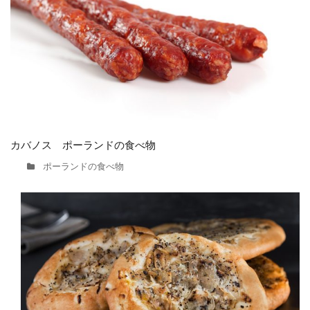
カバノス ポーランドの食べ物
ポーランドの食べ物