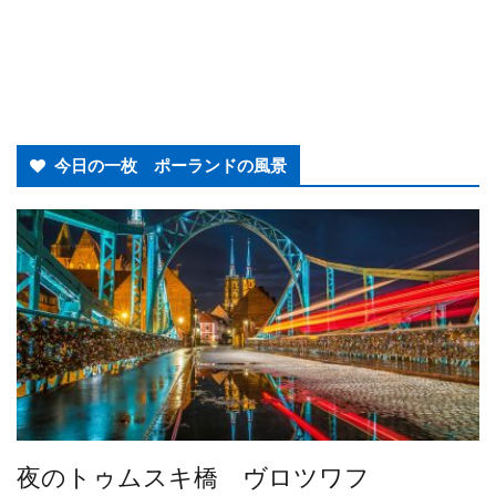
今日の一枚 ポーランドの風景
夜のトゥムスキ橋 ヴロツワフ