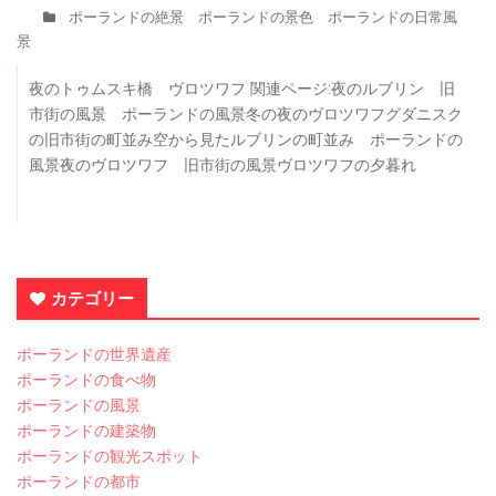
ポーランドの絶景 ポーランドの景色 ポーランドの日常風
景
夜のトゥムスキ橋 ヴロツワフ 関連ページ:夜のルブリン 旧
市街の風景 ポーランドの風景冬の夜のヴロツワフグダニスク
の旧市街の町並み空から見たルブリンの町並み ポーランドの
風景夜のヴロツワフ 旧市街の風景ヴロツワフの夕暮れ
カテゴリー
ポーランドの世界遺産
ポーランドの食べ物
ポーランドの風景
ポーランドの建築物
ポーランドの観光スポット
ポーランドの都市