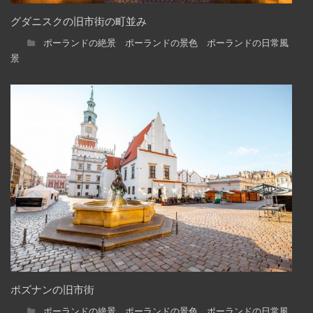
グダニスクの旧市街の町並み
ポーランドの絶景 ポーランドの景色 ポーランドの日常風
景
ポズナンの旧市街
ポーランドの絶景 ポーランドの景色 ポーランドの日常風