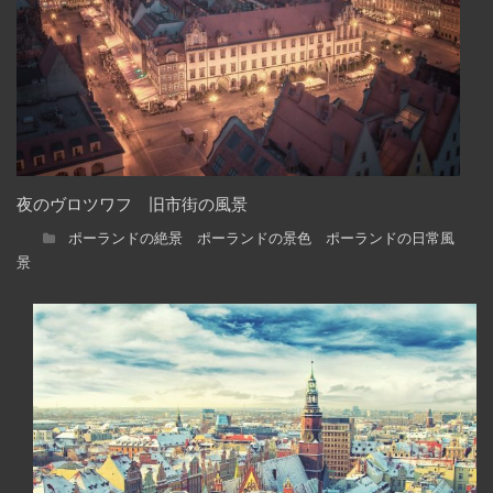
夜のヴロツワフ 旧市街の風景
ポーランドの絶景 ポーランドの景色 ポーランドの日常風
景