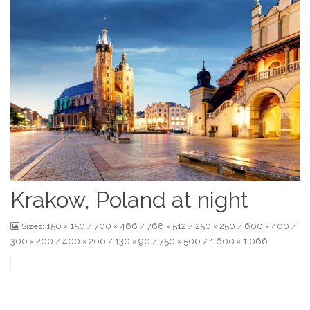
Krakow, Poland at night
150 × 150
700 × 466
768 × 512
250 × 250
600 × 400
Sizes:
/
/
/
/
/
300 × 200
400 × 200
130 × 90
750 × 500
1,600 × 1,066
/
/
/
/