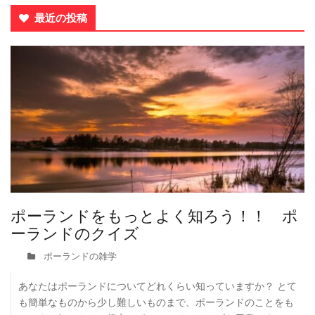
最近の投稿
ポーランドをもっとよく知ろう！！ ポ
ーランドのクイズ
ポーランドの雑学
あなたはポーランドについてどれくらい知っていますか？ とて
も簡単なものから少し難しいものまで、ポーランドのことをも