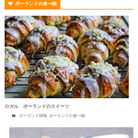
ポーランドの食べ物
ロガル ポーランドのスイーツ
ポーランド情報
ポーランドの食べ物
,