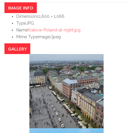
IMAGE INFO
Dimensions
1,600 × 1,066
Type
JPG
Name
Krakow-Poland-at-night.jpg
Mime Type
image/jpeg
GALLERY