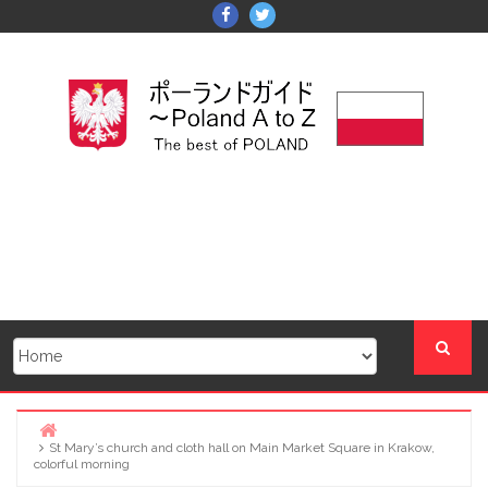
Skip
Facebook
Twitter
to
content
St Mary’s church and cloth hall on Main Market Square in Krakow,
Home
colorful morning