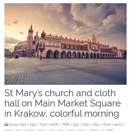
St Mary’s church and cloth
hall on Main Market Square
in Krakow, colorful morning
150 × 150
700 × 466
768 × 512
250 × 250
600 × 400
Sizes:
/
/
/
/
/
300 × 200
400 × 200
130 × 90
750 × 500
1,600 × 1,066
/
/
/
/