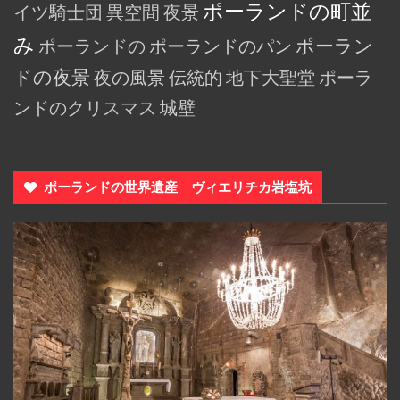
ポーランドの町並
イツ騎士団
異空間
夜景
み
ポーランドの
ポーランドのパン
ポーラン
ドの夜景
夜の風景
伝統的
地下大聖堂
ポーラ
ンドのクリスマス
城壁
ポーランドの世界遺産 ヴィエリチカ岩塩坑