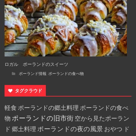
ロガル ポーランドのスイーツ
ポーランド情報
ポーランドの食べ物
,
タグクラウド
軽食
ポーランドの郷土料理
ポーランドの食べ
ポーランドの旧市街
物
空から見たポーラン
ド
郷土料理
ポーランドの夜の風景
おやつ
ド