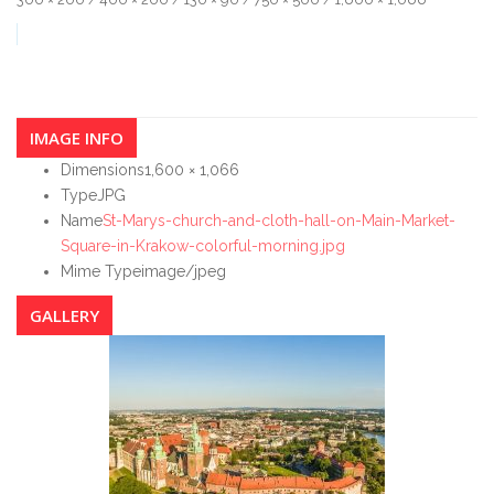
IMAGE INFO
Dimensions
1,600 × 1,066
Type
JPG
Name
St-Marys-church-and-cloth-hall-on-Main-Market-
Square-in-Krakow-colorful-morning.jpg
Mime Type
image/jpeg
GALLERY