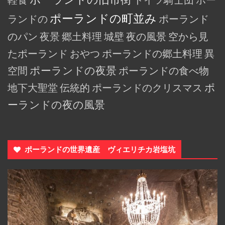
ポーランドの町並み
ランドの
ポーランド
のパン
夜景
郷土料理
城壁
夜の風景
空から見
たポーランド
おやつ
ポーランドの郷土料理
異
空間
ポーランドの夜景
ポーランドの食べ物
地下大聖堂
伝統的
ポーランドのクリスマス
ポ
ーランドの夜の風景
ポーランドの世界遺産 ヴィエリチカ岩塩坑