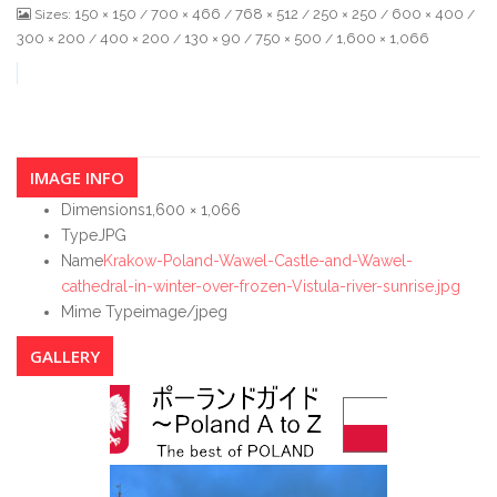
150 × 150
700 × 466
768 × 512
250 × 250
600 × 400
Sizes:
/
/
/
/
/
300 × 200
400 × 200
130 × 90
750 × 500
1,600 × 1,066
/
/
/
/
IMAGE INFO
Dimensions
1,600 × 1,066
Type
JPG
Name
Krakow-Poland-Wawel-Castle-and-Wawel-
cathedral-in-winter-over-frozen-Vistula-river-sunrise.jpg
Mime Type
image/jpeg
GALLERY