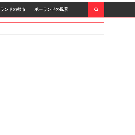
ランドの都市
ポーランドの風景
econdary
idebar