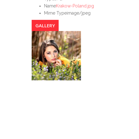
Name
Krakow-Poland.jpg
Mime Type
image/jpeg
GALLERY