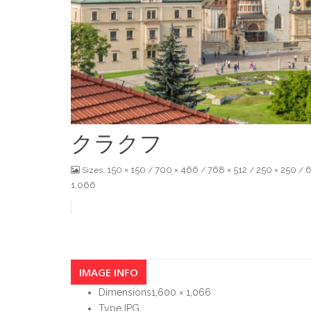
クラクフ
150 × 150
700 × 466
768 × 512
250 × 250
6
Sizes:
/
/
/
/
1,066
IMAGE INFO
Dimensions
1,600 × 1,066
Type
JPG