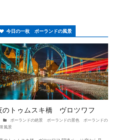
今日の一枚 ポーランドの風景
夜のトゥムスキ橋 ヴロツワフ
ポーランドの絶景 ポーランドの景色 ポーランドの
常風景