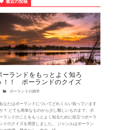
最近の投稿
ポーランドをもっとよく知ろ
う！！ ポーランドのクイズ
ポーランドの雑学
あなたはポーランドについてどれくらい知っています
か？ とても簡単なものから少し難しいものまで、ポ
ーランドのことをもっとよく知るために役立つポーラ
ンドのクイズを用意しました。 ジャンルはポーラン