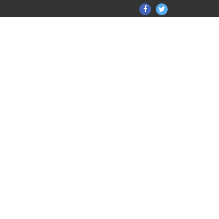
Facebook
Twitter