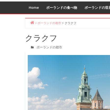
Home
ポーランドの食べ物
ポーランドの世
ポーランドの都市
クラクフ
Home
クラクフ
ポーランドの都市