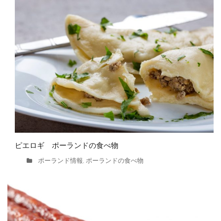
ピエロギ ポーランドの食べ物
ポーランド情報
ポーランドの食べ物
,