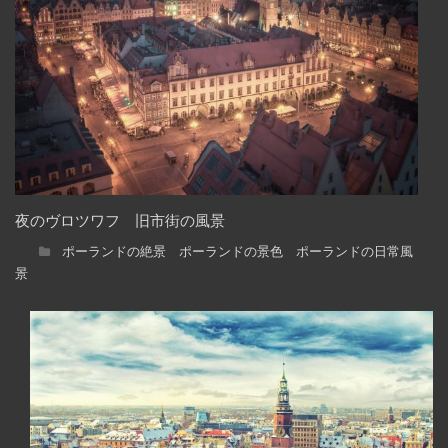
夜のヴロツワフ 旧市街の風景
ポーランドの絶景 ポーランドの景色 ポーランドの日常風
景