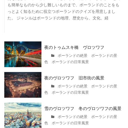
も簡単なものから少し難しいものまで、ポーランドのことをも
っとよく知るために役立つポーランドのクイズを用意しまし
た。 ジャンルはポーランドの地理、歴史から、文化、経
夜のトゥムスキ橋 ヴロツワフ
ポーランドの絶景 ポーランドの景
色 ポーランドの日常風景
夜のヴロツワフ 旧市街の風景
ポーランドの絶景 ポーランドの景
色 ポーランドの日常風景
雪のヴロツワフ 冬のヴロツワフの風景
ポーランドの絶景 ポーランドの景
色 ポーランドの日常風景