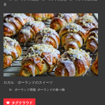
景
ロガル ポーランドのスイーツ
ポーランド情報
ポーランドの食べ物
,
タグクラウド