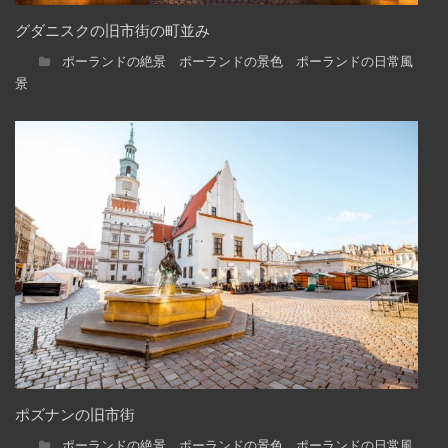
グダニスクの旧市街の町並み
ポーランドの絶景 ポーランドの景色 ポーランドの日常風
景
ポズナンの旧市街
ポーランドの絶景 ポーランドの景色 ポーランドの日常風