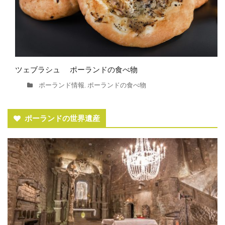
ツェブラシュ ポーランドの食べ物
ポーランド情報
ポーランドの食べ物
,
ポーランドの世界遺産