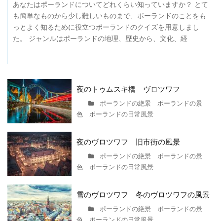
あなたはポーランドについてどれくらい知っていますか？ とて
も簡単なものから少し難しいものまで、ポーランドのことをも
っとよく知るために役立つポーランドのクイズを用意しまし
た。 ジャンルはポーランドの地理、歴史から、文化、経
夜のトゥムスキ橋 ヴロツワフ
ポーランドの絶景 ポーランドの景
色 ポーランドの日常風景
夜のヴロツワフ 旧市街の風景
ポーランドの絶景 ポーランドの景
色 ポーランドの日常風景
雪のヴロツワフ 冬のヴロツワフの風景
ポーランドの絶景 ポーランドの景
色 ポーランドの日常風景