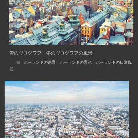
雪のヴロツワフ 冬のヴロツワフの風景
ポーランドの絶景 ポーランドの景色 ポーランドの日常風
景