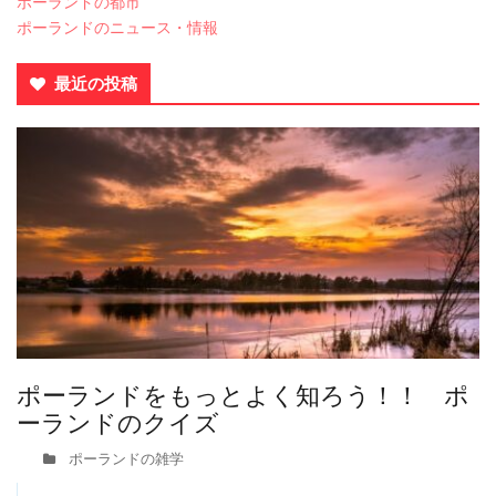
ポーランドの都市
ポーランドのニュース・情報
最近の投稿
ポーランドをもっとよく知ろう！！ ポ
ーランドのクイズ
ポーランドの雑学