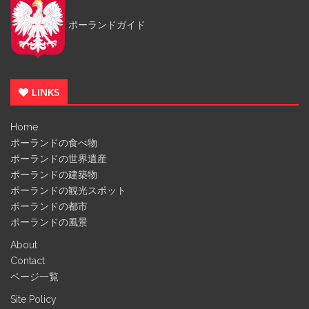
ポーランドガイド
LINKS
Home
ポーランドの食べ物
ポーランドの世界遺産
ポーランドの建築物
ポーランドの観光スポット
ポーランドの都市
ポーランドの風景
About
Contact
ページ一覧
Site Policy