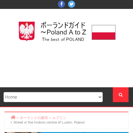
Skip
Facebook
Twitter
to
content
ポーランドの都市
ルブリン
Street in the historic centre of Lublin, Poland
Home