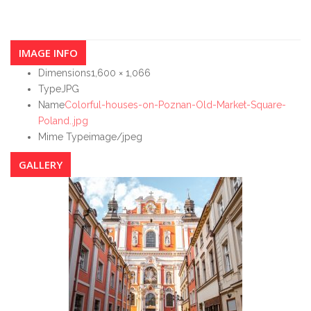
IMAGE INFO
Dimensions
1,600 × 1,066
Type
JPG
Name
Colorful-houses-on-Poznan-Old-Market-Square-
Poland..jpg
Mime Type
image/jpeg
GALLERY