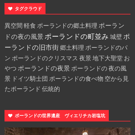
タグクラウド
異空間
軽食
ポーランドの郷土料理
ポーラン
ポーランドの町並み
ポ
ドの夜の風景
城壁
ーランドの旧市街
郷土料理
ポーランドのパ
ン
ポーランドのクリスマス
夜景
地下大聖堂
お
やつ
ポーランドの夜景
ポーランドの
夜の風
景
ドイツ騎士団
ポーランドの食べ物
空から見
たポーランド
伝統的
ポーランドの世界遺産 ヴィエリチカ岩塩坑