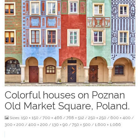
Colorful houses on Poznan
Old Market Square, Poland.
150 × 150
700 × 466
768 × 512
250 × 250
600 × 400
Sizes:
/
/
/
/
/
300 × 200
400 × 200
130 × 90
750 × 500
1,600 × 1,066
/
/
/
/