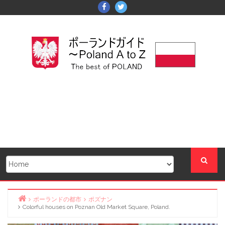
Skip
Facebook
Twitter
to
content
ポーランドの都市
ポズナン
Colorful houses on Poznan Old Market Square, Poland.
Home