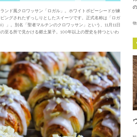
ーランド風クロワッサン「ロガル」。ホワイトポピーシードが練
ッピングされたずっしりとしたスイーツです。正式名称は「ロガ
物
ciński）」。別名「聖者マルチンのクロワッサン」という、11月11日
の至る所で見かける郷土菓子。100年以上の歴史を持つといわ