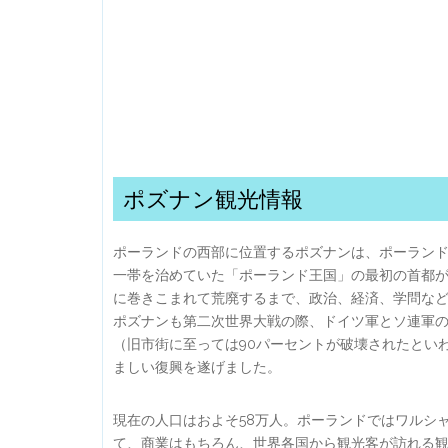
ポズナン観光情報
ポーランドの西部に位置するポズナンは、ポーランド最
一帯を治めていた「ポーランド王国」の最初の首都が
に巻きこまれて荒廃するまで、政治、経済、学問な
ポズナンも第二次世界大戦の際、ドイツ軍とソ連軍の
（旧市街に至っては90パーセントが破壊されたとい
ましい復興を遂げました。
現在の人口はおよそ58万人。ポーランドではワルシ
て、商業はもちろん、世界各国から観光客が訪れる