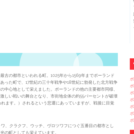
古の都市といわれる町。1025年から1569年までポーランド
ポ
あった町で、17世紀の三十年戦争や18世紀に勃発した北方戦争
ポ
どの中心地として栄えました。ポーランドの他の主要都市同様、
ポ
激しい戦いの舞台となり、市街地全体の約55パーセントが破壊
ポ
われます。）されるという悲運にあっていますが、戦後に目覚
ポ
ポ
ポ
ャワ、クラクフ、ウッチ、ヴロツワフにつぐ五番目の都市とし
観光の町としても栄えています。