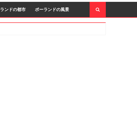
ランドの都市
ポーランドの風景
econdary
idebar