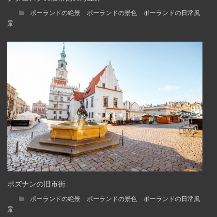
ポーランドの絶景 ポーランドの景色 ポーランドの日常風
景
ポズナンの旧市街
ポーランドの絶景 ポーランドの景色 ポーランドの日常風
景