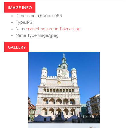
IMAGE INFO
Dimensions
1,600 × 1,066
Type
JPG
Name
market-square-in-Poznan.jpg
Mime Type
image/jpeg
GALLERY