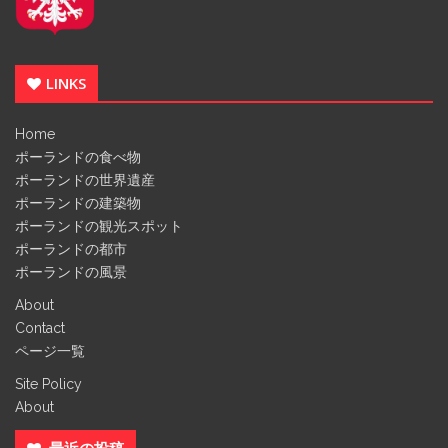
LINKS
Home
ポーランドの食べ物
ポーランドの世界遺産
ポーランドの建築物
ポーランドの観光スポット
ポーランドの都市
ポーランドの風景
About
Contact
ページ一覧
Site Policy
About
最近の投稿