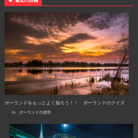
ポーランドをもっとよく知ろう！！ ポーランドのクイズ
ポーランドの雑学