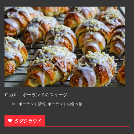
ロガル ポーランドのスイーツ
ポーランド情報
ポーランドの食べ物
,
タグクラウド