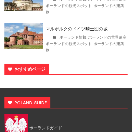
ポーランドの観光スポット
ポーランドの建築
,
物
マルボルクのドイツ騎士団の城
ポーランド情報
ポーランドの世界遺産
,
,
ポーランドの観光スポット
ポーランドの建築
,
物
おすすめページ
POLAND GUIDE
ポーランドガイド