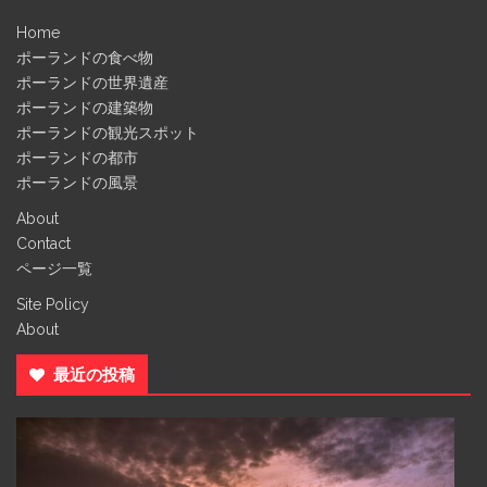
Home
ポーランドの食べ物
ポーランドの世界遺産
ポーランドの建築物
ポーランドの観光スポット
ポーランドの都市
ポーランドの風景
About
Contact
ページ一覧
Site Policy
About
最近の投稿