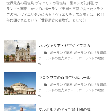
世界最古の岩塩坑 ヴィエリチカ岩塩坑 聖キンガ礼拝堂 ポー
ランドの南部、かつてのポーランド王国の王都であったクラク
フの南、ヴィエリチカにある「ヴィエリチカ岩塩坑」は、1044
年に開かれたという「世界最古の岩塩坑」として知
カルヴァリア・ゼブジドフスカ
ポーランド情報
ポーランドの世界遺産
,
,
ポーランドの観光スポット
ポーランドの建築
,
物
ヴロツワフの百周年記念ホール
ポーランド情報
ポーランドの世界遺産
,
,
ポーランドの観光スポット
ポーランドの建築
,
物
マルボルクのドイツ騎士団の城