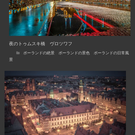
夜のトゥムスキ橋 ヴロツワフ
ポーランドの絶景 ポーランドの景色 ポーランドの日常風
景