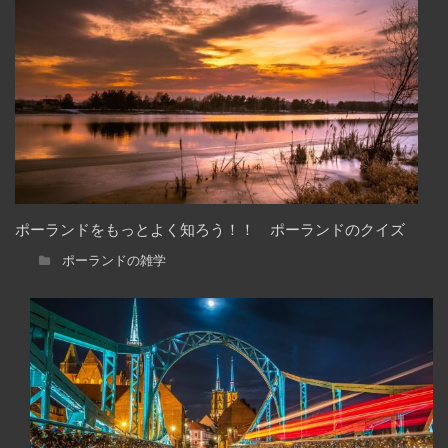
ポーランドをもっとよく知ろう！！ ポーランドのクイズ
ポーランドの雑学