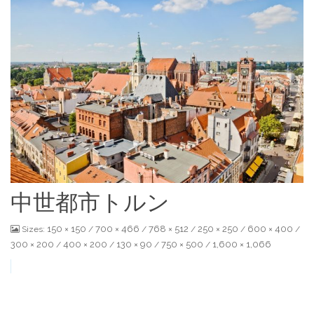
中世都市トルン
150 × 150
700 × 466
768 × 512
250 × 250
600 × 400
Sizes:
/
/
/
/
/
300 × 200
400 × 200
130 × 90
750 × 500
1,600 × 1,066
/
/
/
/