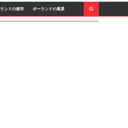
ランドの都市
ポーランドの風景
econdary
idebar