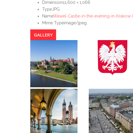
Dimensions
1,600 × 1,066
Type
JPG
Name
Wawel-Castle-in-the-evening-in-Krakow-
Mime Type
image/jpeg
GALLERY