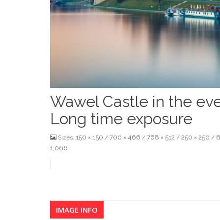
Wawel Castle in the eve
Long time exposure
150 × 150
700 × 466
768 × 512
250 × 250
6
Sizes:
/
/
/
/
1,066
IMAGE INFO