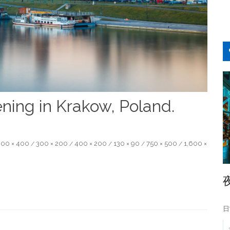
ning in Krakow, Poland.
00 × 400
300 × 200
400 × 200
130 × 90
750 × 500
1,600 ×
/
/
/
/
/
日