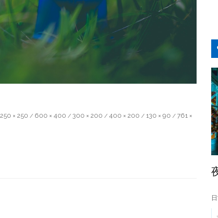
250 × 250
600 × 400
300 × 200
400 × 200
130 × 90
761 ×
/
/
/
/
/
日