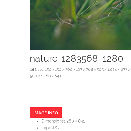
nature-1283568_1280
150 × 150
300 × 197
768 × 505
1,024 × 673
Sizes:
/
/
/
/
500
1,280 × 841
/
IMAGE INFO
Dimensions
1,280 × 841
Type
JPG