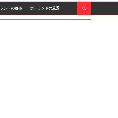
ランドの都市
ポーランドの風景
econdary
idebar