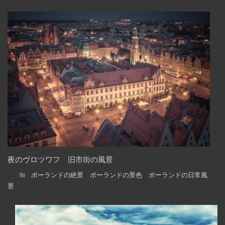
夜のヴロツワフ 旧市街の風景
ポーランドの絶景 ポーランドの景色 ポーランドの日常風
景