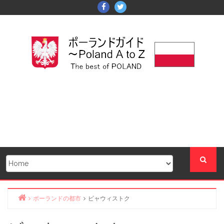
Skip
Facebook
Twitter
to
content
ポーランドの都市
ビャウィストク
Home