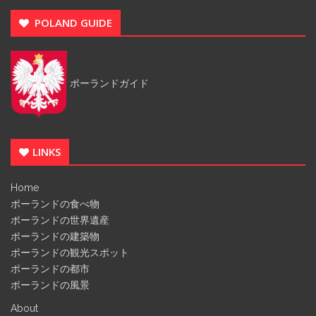
POLAND GUIDE
ポーランドガイド
LINKS
Home
ポーランドの食べ物
ポーランドの世界遺産
ポーランドの建築物
ポーランドの観光スポット
ポーランドの都市
ポーランドの風景
About