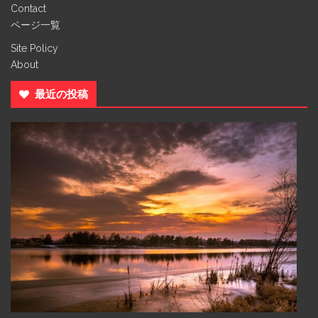
Contact
ページ一覧
Site Policy
About
最近の投稿