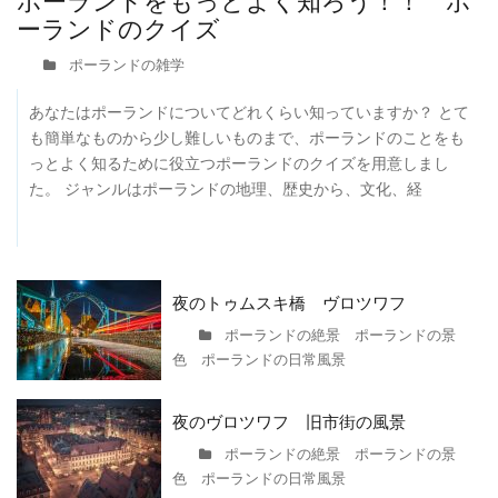
ーランドのクイズ
ポーランドの雑学
あなたはポーランドについてどれくらい知っていますか？ とて
も簡単なものから少し難しいものまで、ポーランドのことをも
っとよく知るために役立つポーランドのクイズを用意しまし
た。 ジャンルはポーランドの地理、歴史から、文化、経
夜のトゥムスキ橋 ヴロツワフ
ポーランドの絶景 ポーランドの景
色 ポーランドの日常風景
夜のヴロツワフ 旧市街の風景
ポーランドの絶景 ポーランドの景
色 ポーランドの日常風景