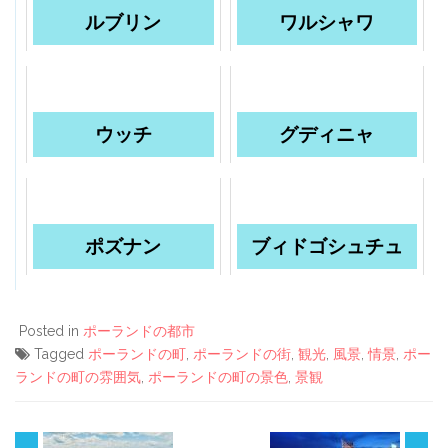
ルブリン
ワルシャワ
ウッチ
グディニャ
ポズナン
ブィドゴシュチュ
Posted in
ポーランドの都市
Tagged
ポーランドの町
,
ポーランドの街
,
観光
,
風景
,
情景
,
ポー
ランドの町の雰囲気
,
ポーランドの町の景色
,
景観