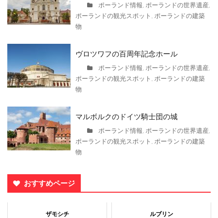
ポーランド情報
ポーランドの世界遺産
,
,
ポーランドの観光スポット
ポーランドの建築
,
物
ヴロツワフの百周年記念ホール
ポーランド情報
ポーランドの世界遺産
,
,
ポーランドの観光スポット
ポーランドの建築
,
物
マルボルクのドイツ騎士団の城
ポーランド情報
ポーランドの世界遺産
,
,
ポーランドの観光スポット
ポーランドの建築
,
物
おすすめページ
ザモシチ
ルブリン