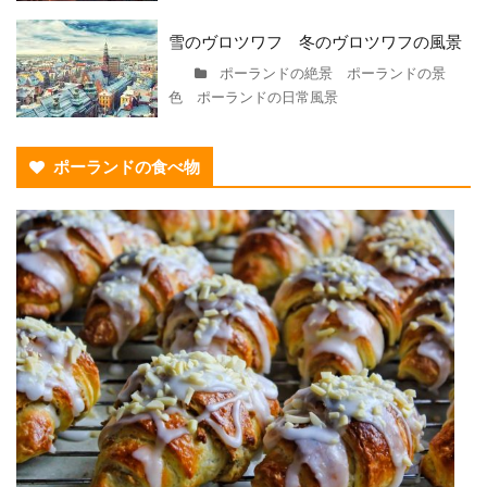
雪のヴロツワフ 冬のヴロツワフの風景
ポーランドの絶景 ポーランドの景
色 ポーランドの日常風景
ポーランドの食べ物