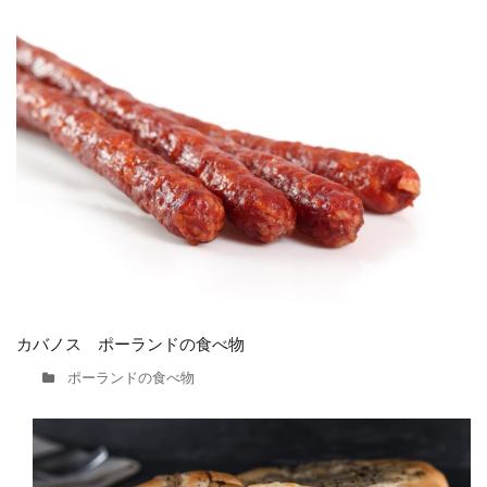
カバノス ポーランドの食べ物
ポーランドの食べ物