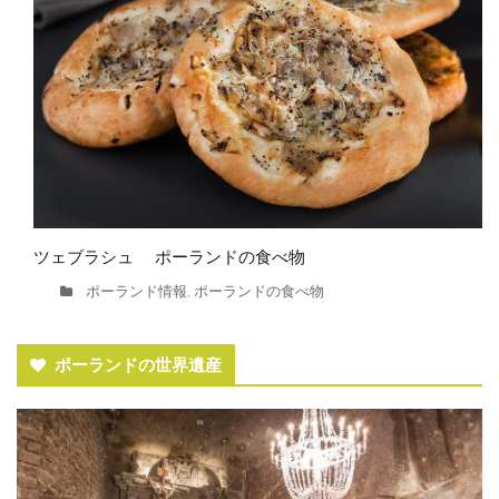
ツェブラシュ ポーランドの食べ物
ポーランド情報
ポーランドの食べ物
,
ポーランドの世界遺産