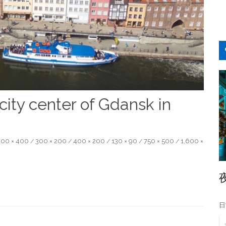
 city center of Gdansk in
00 × 400
300 × 200
400 × 200
130 × 90
750 × 500
1,600 ×
/
/
/
/
/
日