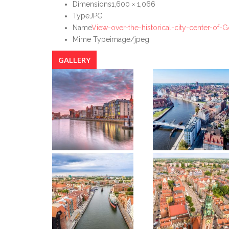
Dimensions
1,600 × 1,066
Type
JPG
Name
View-over-the-historical-city-center-of-
Mime Type
image/jpeg
GALLERY