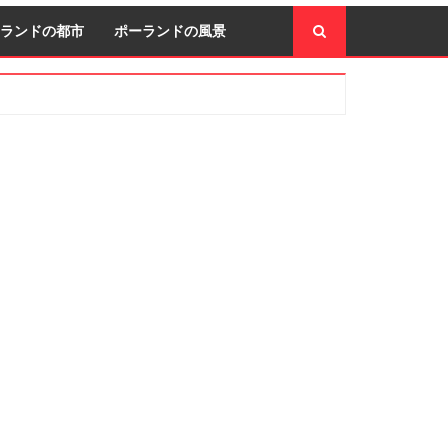
ランドの都市
ポーランドの風景
econdary
idebar