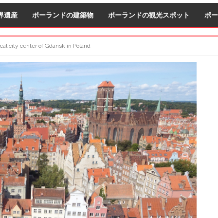
界遺産
ポーランドの建築物
ポーランドの観光スポット
ポー
ical city center of Gdansk in Poland
S
S