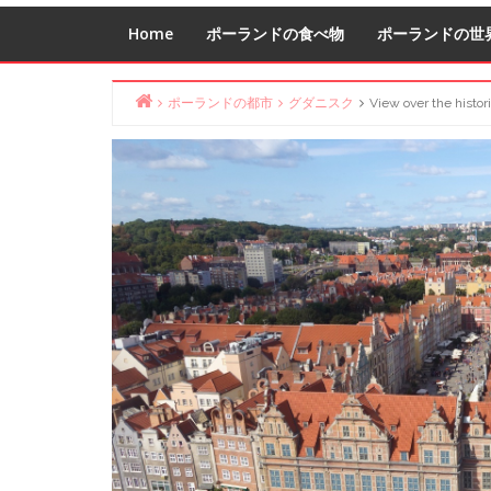
Home
ポーランドの食べ物
ポーランドの世
ポーランドの都市
グダニスク
View over the histor
Home