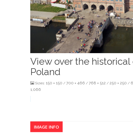
View over the historical
Poland
150 × 150
700 × 466
768 × 512
250 × 250
6
Sizes:
/
/
/
/
1,066
IMAGE INFO