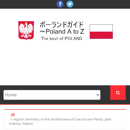
Skip
Facebook
Twitter
to
content
Higher Seminary of the Archdiocese of Cracow and Planty park,
Home
Krakow, Poland