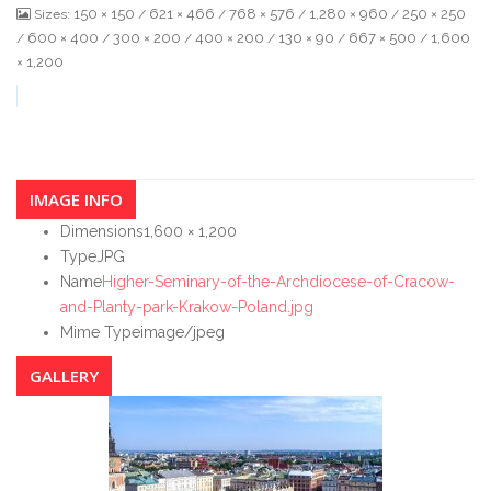
150 × 150
621 × 466
768 × 576
1,280 × 960
250 × 250
Sizes:
/
/
/
/
600 × 400
300 × 200
400 × 200
130 × 90
667 × 500
1,600
/
/
/
/
/
/
× 1,200
IMAGE INFO
Dimensions
1,600 × 1,200
Type
JPG
Name
Higher-Seminary-of-the-Archdiocese-of-Cracow-
and-Planty-park-Krakow-Poland.jpg
Mime Type
image/jpeg
GALLERY