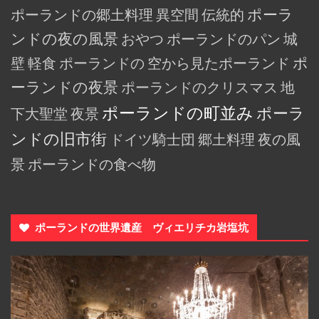
ポーランドの郷土料理
異空間
伝統的
ポーラ
ンドの夜の風景
おやつ
ポーランドのパン
城
壁
軽食
ポーランドの
空から見たポーランド
ポ
ーランドの夜景
ポーランドのクリスマス
地
ポーランドの町並み
ポーラ
下大聖堂
夜景
ンドの旧市街
ドイツ騎士団
郷土料理
夜の風
景
ポーランドの食べ物
ポーランドの世界遺産 ヴィエリチカ岩塩坑