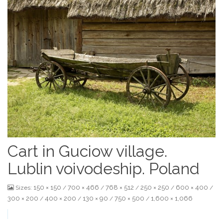
Cart in Guciow village.
Lublin voivodeship. Poland
150 × 150
700 × 466
768 × 512
250 × 250
600 × 400
Sizes:
/
/
/
/
/
300 × 200
400 × 200
130 × 90
750 × 500
1,600 × 1,066
/
/
/
/