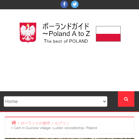
Skip
Facebook
Twitter
to
content
ポーランドの都市
ルブリン
Cart in Guciow village. Lublin voivodeship. Poland
Home