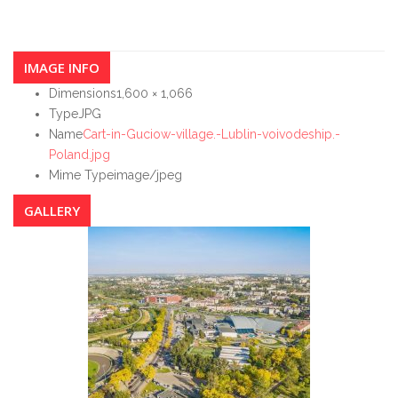
IMAGE INFO
Dimensions
1,600 × 1,066
Type
JPG
Name
Cart-in-Guciow-village.-Lublin-voivodeship.-
Poland.jpg
Mime Type
image/jpeg
GALLERY