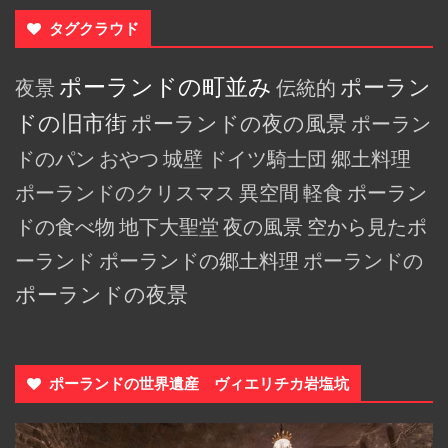
タグクラウド
ポーランドの町並み
ポーラン
夜景
伝統的
ドの旧市街
ポーランドの夜の風景
ポーラン
ドのパン
おやつ
城壁
ドイツ騎士団
郷土料理
ポーランドのクリスマス
異空間
軽食
ポーラン
ドの食べ物
地下大聖堂
夜の風景
空から見たポ
ーランド
ポーランドの郷土料理
ポーランドの
ポーランドの夜景
ポーランドの世界遺産 ヴィエリチカ岩塩坑