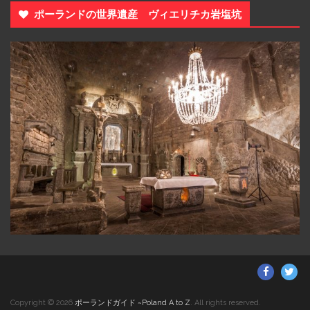
ポーランドの世界遺産 ヴィエリチカ岩塩坑
Facebo
Twi
Copyright © 2026
ポーランドガイド ~Poland A to Z
. All rights reserved.