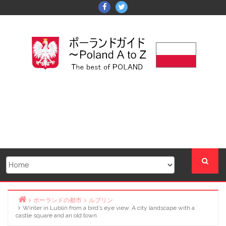
Skip
Facebook
Twitter
to
content
ポーランドの都市
ルブリン
Winter in Lublin from a bird’s eye view. A city landscape with a
Home
castle square and an old town