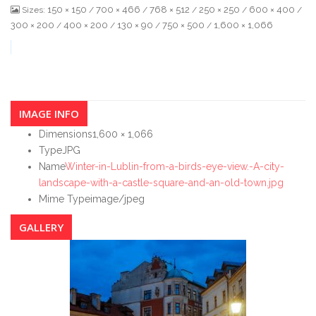
150 × 150
700 × 466
768 × 512
250 × 250
600 × 400
Sizes:
/
/
/
/
/
300 × 200
400 × 200
130 × 90
750 × 500
1,600 × 1,066
/
/
/
/
IMAGE INFO
Dimensions
1,600 × 1,066
Type
JPG
Name
Winter-in-Lublin-from-a-birds-eye-view.-A-city-
landscape-with-a-castle-square-and-an-old-town.jpg
Mime Type
image/jpeg
GALLERY