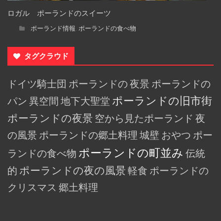
ロガル ポーランドのスイーツ
ポーランド情報
ポーランドの食べ物
,
タグクラウド
ドイツ騎士団
ポーランドの
夜景
ポーランドの
ポーランドの旧市街
パン
異空間
地下大聖堂
ポーランドの夜景
空から見たポーランド
夜
の風景
ポーランドの郷土料理
城壁
おやつ
ポー
ポーランドの町並み
ランドの食べ物
伝統
的
ポーランドの夜の風景
軽食
ポーランドの
クリスマス
郷土料理