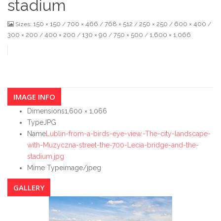
stadium
150 × 150
700 × 466
768 × 512
250 × 250
600 × 400
Sizes:
/
/
/
/
/
300 × 200
400 × 200
130 × 90
750 × 500
1,600 × 1,066
/
/
/
/
IMAGE INFO
Dimensions
1,600 × 1,066
Type
JPG
Name
Lublin-from-a-birds-eye-view.-The-city-landscape-
with-Muzyczna-street-the-700-Lecia-bridge-and-the-
stadium.jpg
Mime Type
image/jpeg
GALLERY