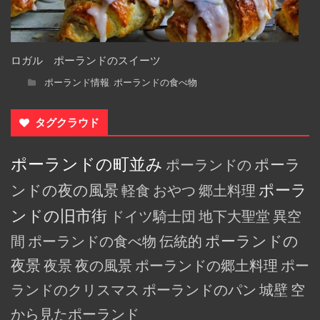
ロガル ポーランドのスイーツ
ポーランド情報
ポーランドの食べ物
,
タグクラウド
ポーランドの町並み
ポーランドの
ポーラ
ポーラ
ンドの夜の風景
軽食
おやつ
郷土料理
ンドの旧市街
ドイツ騎士団
地下大聖堂
異空
間
ポーランドの食べ物
伝統的
ポーランドの
夜景
夜景
夜の風景
ポーランドの郷土料理
ポー
ランドのクリスマス
ポーランドのパン
城壁
空
から見たポーランド