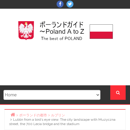
Skip
Facebook
Twitter
to
content
ポーランドの都市
ルブリン
Lublin from a bird’s eye view. The city landscape with Muzyczna
Home
street, the 700 Lecia bridge and the stadium