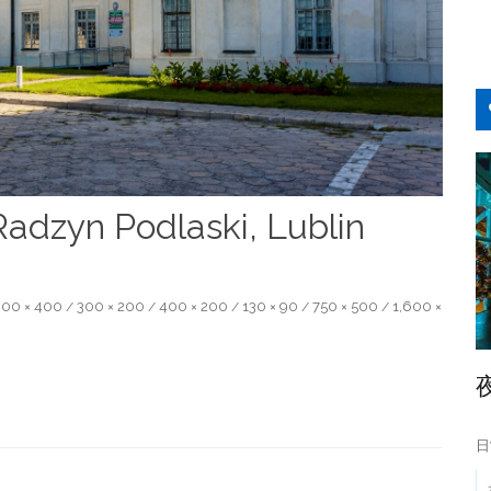
Radzyn Podlaski, Lublin
00 × 400
300 × 200
400 × 200
130 × 90
750 × 500
1,600 ×
/
/
/
/
/
日