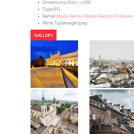
Dimensions
1,600 × 1,066
Type
JPG
Name
Potocki-Family-Palace-Radzyn-Podlaski-
Mime Type
image/jpeg
GALLERY