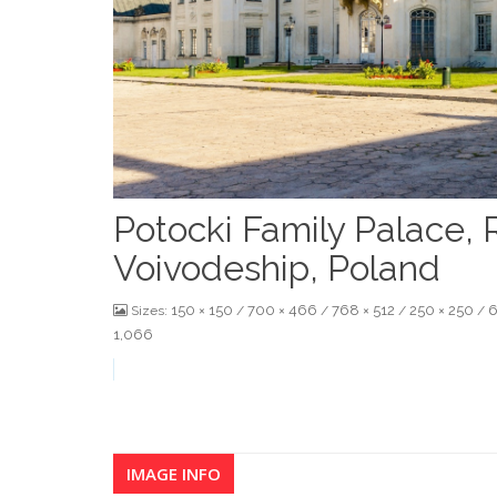
Potocki Family Palace, 
Voivodeship, Poland
150 × 150
700 × 466
768 × 512
250 × 250
6
Sizes:
/
/
/
/
1,066
IMAGE INFO