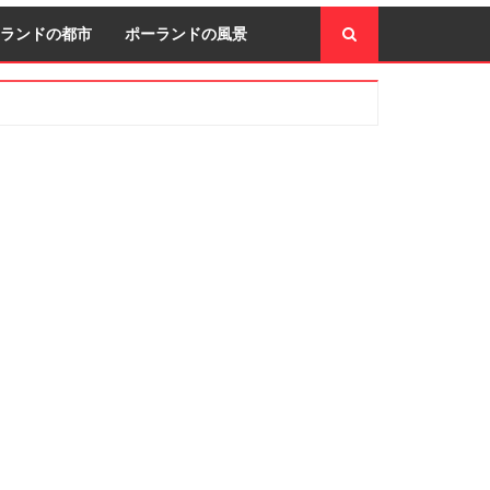
ランドの都市
ポーランドの風景
econdary
idebar