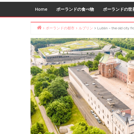
Home
ポーランドの食べ物
ポーランドの世
ポーランドの都市
ルブリン
Lublin – the old city f
Home