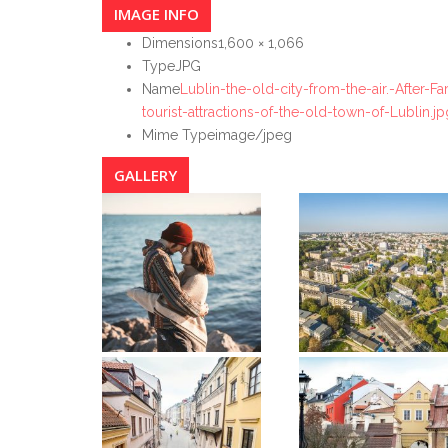
IMAGE INFO
Dimensions
1,600 × 1,066
Type
JPG
Name
Lublin-the-old-city-from-the-air.-After-
tourist-attractions-of-the-old-town-of-Lublin.jp
Mime Type
image/jpeg
GALLERY