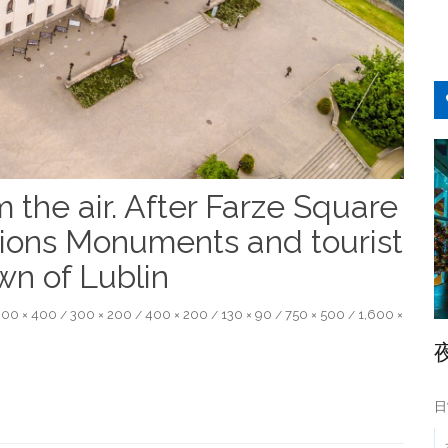
m the air. After Farze Square
ctions Monuments and tourist
own of Lublin
00 × 400
300 × 200
400 × 200
130 × 90
750 × 500
1,600 ×
/
/
/
/
/
日