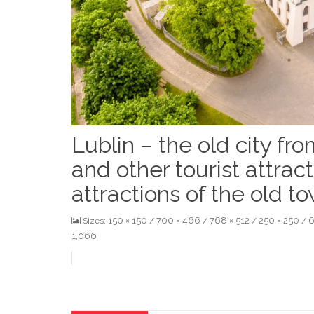
Lublin – the old city fro
and other tourist attra
attractions of the old t
150 × 150
700 × 466
768 × 512
250 × 250
6
Sizes:
/
/
/
/
1,066