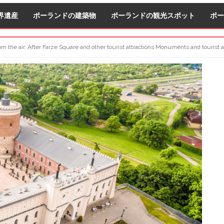
界遺産
ポーランドの建築物
ポーランドの観光スポット
ポー
rom the air. After Farze Square and other tourist attractions Monuments and tourist a
S
S