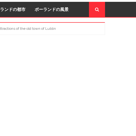
ランドの都市
ポーランドの風景
ttractions of the old town of Lublin
econdary
idebar