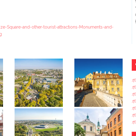
Farze-Square-and-other-tourist-attractions-Monuments-and-
g
ポ
ポ
ポ
ポ
ポ
ポ
ポ