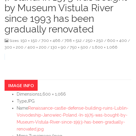
by Museum Vistula River
since 1993 has been
gradually renovated
150 × 150
700 × 466
768 × 512
250 × 250
600 × 400
Sizes:
/
/
/
/
/
300 × 200
400 × 200
130 × 90
750 × 500
1,600 × 1,066
/
/
/
/
IMAGE INFO
Dimensions
1,600 × 1,066
Type
JPG
Name
Renaissance-castle-defense-building-ruins-Lublin-
Voivodeship-Janowiec-Poland.-In-1975-was-bought-by-
Museum-Vistula-River-since-1993-has-been-gradually-
renovated.jpg
Mime Type
image/jpeg