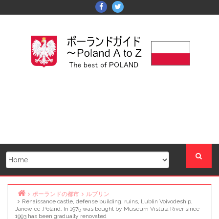
Skip
Facebook
Twitter
to
content
ポーランドの都市
ルブリン
Renaissance castle, defense building, ruins, Lublin Voivodeship,
Home
Janowiec ,Poland. In 1975 was bought by Museum Vistula River since
1993 has been gradually renovated