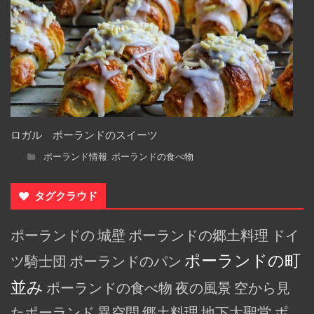
ロガル ポーランドのスイーツ
ポーランド情報
ポーランドの食べ物
,
タグクラウド
ポーランドの
城壁
ポーランドの郷土料理
ドイ
ポーランドの町
ツ騎士団
ポーランドのパン
並み
ポーランドの食べ物
夜の風景
空から見
たポーランド
異空間
郷土料理
地下大聖堂
ポ