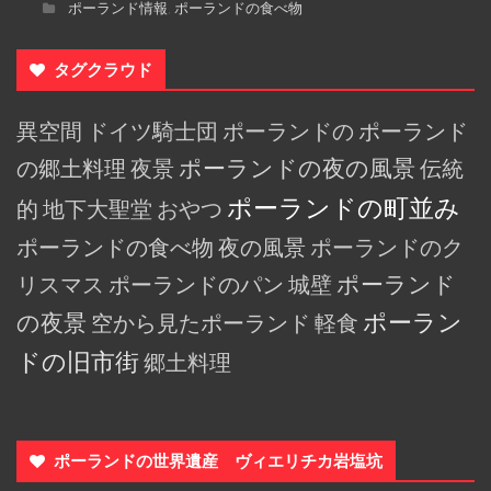
ポーランド情報
ポーランドの食べ物
,
タグクラウド
異空間
ドイツ騎士団
ポーランドの
ポーランド
の郷土料理
夜景
ポーランドの夜の風景
伝統
ポーランドの町並み
的
地下大聖堂
おやつ
ポーランドの食べ物
夜の風景
ポーランドのク
リスマス
ポーランドのパン
城壁
ポーランド
ポーラン
の夜景
空から見たポーランド
軽食
ドの旧市街
郷土料理
ポーランドの世界遺産 ヴィエリチカ岩塩坑