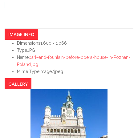
IMAGE INFO
Dimensions
1,600 × 1,066
Type
JPG
Name
park-and-fountain-before-opera-house-in-Poznan-
Poland.jpg
Mime Type
image/jpeg
GALLERY