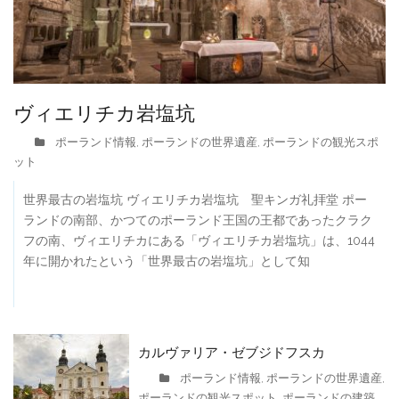
ヴィエリチカ岩塩坑
ポーランド情報
ポーランドの世界遺産
ポーランドの観光スポ
,
,
ット
世界最古の岩塩坑 ヴィエリチカ岩塩坑 聖キンガ礼拝堂 ポー
ランドの南部、かつてのポーランド王国の王都であったクラク
フの南、ヴィエリチカにある「ヴィエリチカ岩塩坑」は、1044
年に開かれたという「世界最古の岩塩坑」として知
カルヴァリア・ゼブジドフスカ
ポーランド情報
ポーランドの世界遺産
,
,
ポーランドの観光スポット
ポーランドの建築
,