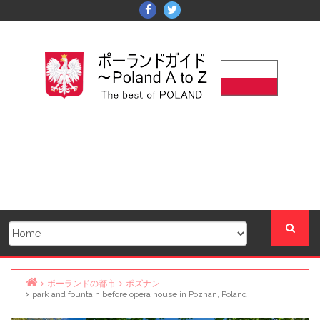
Skip
Facebook
Twitter
to
content
ポーランドの都市
ポズナン
park and fountain before opera house in Poznan, Poland
Home