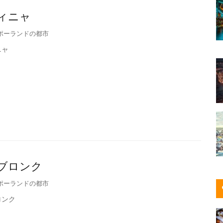
ィニャ
ポーランドの都市
ニャ
ブロンク
ポーランドの都市
ロンク