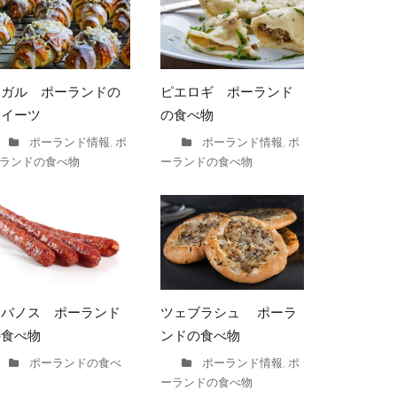
ロガル ポーランドの
ピエロギ ポーランド
スイーツ
の食べ物
ポーランド情報
ポ
ポーランド情報
ポ
,
,
ランドの食べ物
ーランドの食べ物
カバノス ポーランド
ツェブラシュ ポーラ
の食べ物
ンドの食べ物
ポーランドの食べ
ポーランド情報
ポ
,
ーランドの食べ物