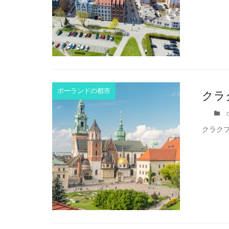
ポーランドの都市
クラ
クラク