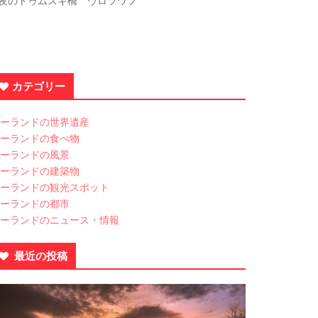
夜のトゥムスキ橋 ヴロツワフ
カテゴリー
ーランドの世界遺産
ーランドの食べ物
ーランドの風景
ーランドの建築物
ーランドの観光スポット
ーランドの都市
ーランドのニュース・情報
最近の投稿