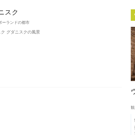
ニスク
ポーランドの都市
ク グダニスクの風景
観