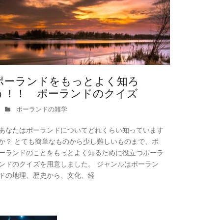
ポーランドをもっとよく知ろ
う！！ ポーランドのクイズ
ポーランドの雑学
あなたはポーランドについてどれくらい知っています
か？ とても簡単なものから少し難しいものまで、ポ
ーランドのことをもっとよく知るために役立つポーラ
ンドのクイズを用意しました。 ジャンルはポーラン
ドの地理、歴史から、文化、経