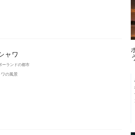
シャワ
ポーランドの都市
ャワの風景