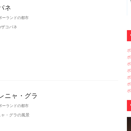
パネ
ポーランドの都市
のザコパネ
ポ
ポ
ポ
ポ
ポ
ポ
ポ
レニャ・グラ
ポーランドの都市
ニャ・グラの風景