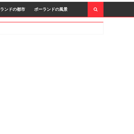
ランドの都市
ポーランドの風景
econdary
idebar