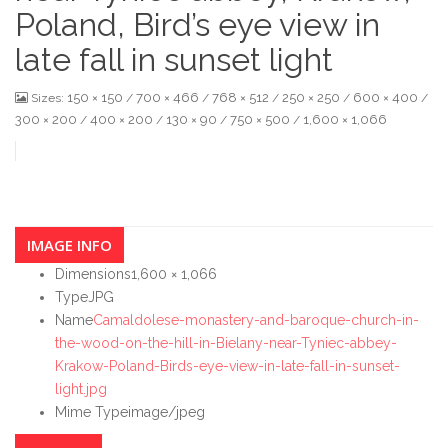
Poland, Bird’s eye view in
late fall in sunset light
150 × 150
700 × 466
768 × 512
250 × 250
600 × 400
Sizes:
/
/
/
/
/
300 × 200
400 × 200
130 × 90
750 × 500
1,600 × 1,066
/
/
/
/
IMAGE INFO
Dimensions
1,600 × 1,066
Type
JPG
Name
Camaldolese-monastery-and-baroque-church-in-
the-wood-on-the-hill-in-Bielany-near-Tyniec-abbey-
Krakow-Poland-Birds-eye-view-in-late-fall-in-sunset-
light.jpg
Mime Type
image/jpeg