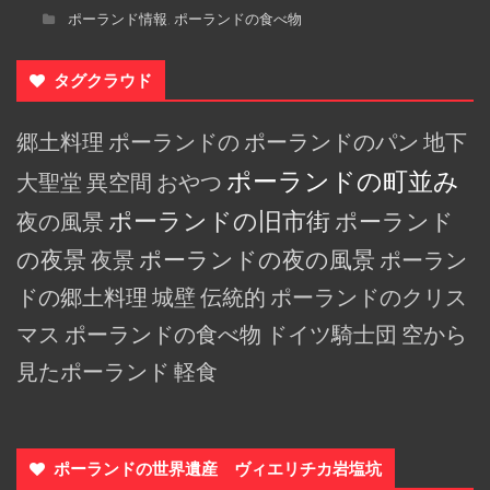
ポーランド情報
ポーランドの食べ物
,
タグクラウド
郷土料理
ポーランドの
ポーランドのパン
地下
ポーランドの町並み
大聖堂
異空間
おやつ
ポーランドの旧市街
夜の風景
ポーランド
の夜景
夜景
ポーランドの夜の風景
ポーラン
ドの郷土料理
城壁
伝統的
ポーランドのクリス
マス
ポーランドの食べ物
ドイツ騎士団
空から
見たポーランド
軽食
ポーランドの世界遺産 ヴィエリチカ岩塩坑