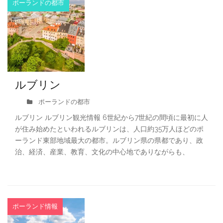
ポーランドの都市
ルブリン
ポーランドの都市
ルブリン ルブリン観光情報 6世紀から7世紀の間頃に最初に人
が住み始めたといわれるルブリンは、人口約35万人ほどのポ
ーランド東部地域最大の都市。ルブリン県の県都であり、政
治、経済、産業、教育、文化の中心地でありながらも、
ポーランド情報