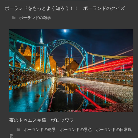
ポーランドをもっとよく知ろう！！ ポーランドのクイズ
ポーランドの雑学
夜のトゥムスキ橋 ヴロツワフ
ポーランドの絶景 ポーランドの景色 ポーランドの日常風
景