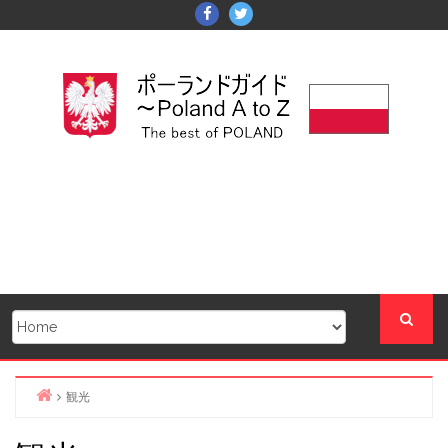
Skip
Facebook
Twitter
to
content
観光
Home