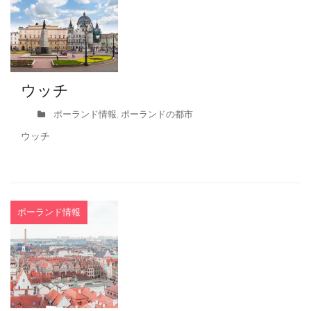
ウッチ
ポーランド情報
ポーランドの都市
,
ウッチ
ポーランド情報