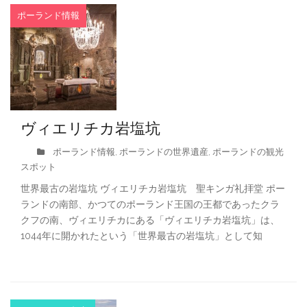
ポーランド情報
ヴィエリチカ岩塩坑
ポーランド情報
ポーランドの世界遺産
ポーランドの観光
,
,
スポット
世界最古の岩塩坑 ヴィエリチカ岩塩坑 聖キンガ礼拝堂 ポー
ランドの南部、かつてのポーランド王国の王都であったクラ
クフの南、ヴィエリチカにある「ヴィエリチカ岩塩坑」は、
1044年に開かれたという「世界最古の岩塩坑」として知