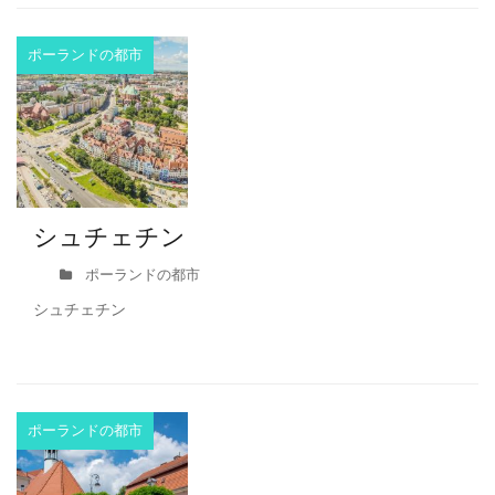
ポーランドの都市
シュチェチン
ポーランドの都市
シュチェチン
ポーランドの都市