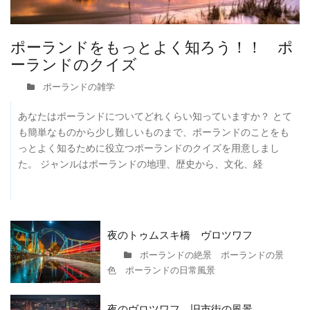
ポーランドをもっとよく知ろう！！ ポ
ーランドのクイズ
ポーランドの雑学
あなたはポーランドについてどれくらい知っていますか？ とて
も簡単なものから少し難しいものまで、ポーランドのことをも
っとよく知るために役立つポーランドのクイズを用意しまし
た。 ジャンルはポーランドの地理、歴史から、文化、経
夜のトゥムスキ橋 ヴロツワフ
ポーランドの絶景 ポーランドの景
色 ポーランドの日常風景
夜のヴロツワフ 旧市街の風景