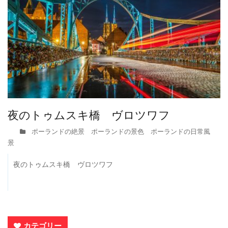
夜のトゥムスキ橋 ヴロツワフ
ポーランドの絶景 ポーランドの景色 ポーランドの日常風
景
夜のトゥムスキ橋 ヴロツワフ
カテゴリー