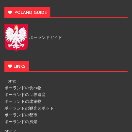
POLAND GUIDE
ポーランドガイド
LINKS
Home
ポーランドの食べ物
ポーランドの世界遺産
ポーランドの建築物
ポーランドの観光スポット
ポーランドの都市
ポーランドの風景
About