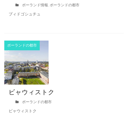
ポーランド情報
ポーランドの都市
,
ブィドゴシュチュ
ポーランドの都市
ビャウィストク
ポーランドの都市
ビャウィストク