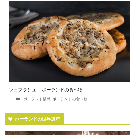
ツェブラシュ ポーランドの食べ物
ポーランド情報
ポーランドの食べ物
,
ポーランドの世界遺産